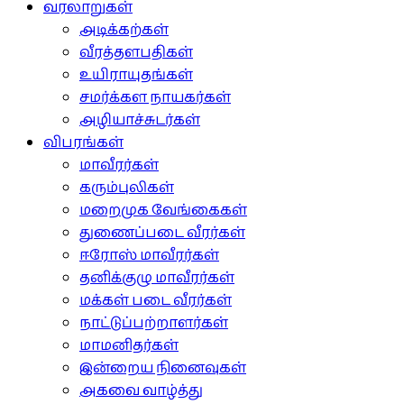
வரலாறுகள்
அடிக்கற்கள்
வீரத்தளபதிகள்
உயிராயுதங்கள்
சமர்க்கள நாயகர்கள்
அழியாச்சுடர்கள்
விபரங்கள்
மாவீரர்கள்
கரும்புலிகள்
மறைமுக வேங்கைகள்
துணைப்படை வீரர்கள்
ஈரோஸ் மாவீரர்கள்
தனிக்குழு மாவீரர்கள்
மக்கள் படை வீரர்கள்
நாட்டுப்பற்றாளர்கள்
மாமனிதர்கள்
இன்றைய நினைவுகள்
அகவை வாழ்த்து