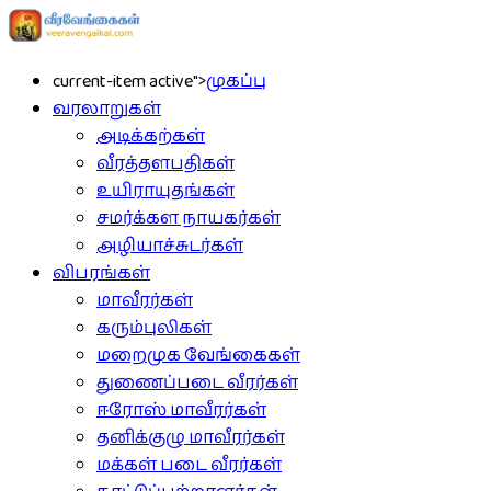
current-item active">
முகப்பு
வரலாறுகள்
அடிக்கற்கள்
வீரத்தளபதிகள்
உயிராயுதங்கள்
சமர்க்கள நாயகர்கள்
அழியாச்சுடர்கள்
விபரங்கள்
மாவீரர்கள்
கரும்புலிகள்
மறைமுக வேங்கைகள்
துணைப்படை வீரர்கள்
ஈரோஸ் மாவீரர்கள்
தனிக்குழு மாவீரர்கள்
மக்கள் படை வீரர்கள்