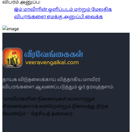
விபரம் அனுப்ப:
இம் மாவீரரின் ஒளிப்படம் மற்றும் மேலதிக
விபரங்களை எமக்கு அனுப்பி வைக்க
தாயக விடுதலைக்காய் வித்தாகிய மாவீரர்
விபரங்களை ஆவணப்படுத்தும் ஓர் தரவுத்தளம்.
“மாவீரர்களின் நினைவுகள் வரலாற்றுச்
சின்னங்களாக என்றென்றும் நிலைத்து நிற்க
வேண்டும் ”- தேசியத் தலைவர்