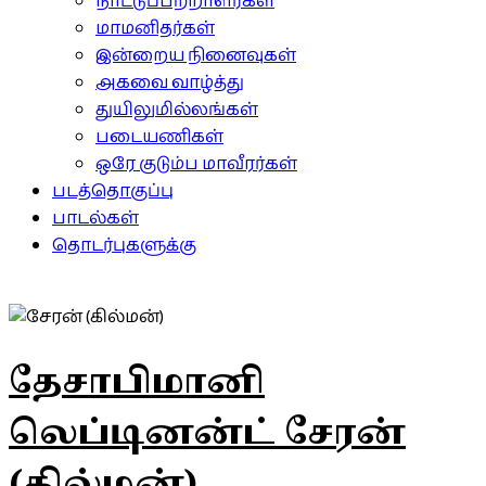
நாட்டுப்பற்றாளர்கள்
மாமனிதர்கள்
இன்றைய நினைவுகள்
அகவை வாழ்த்து
துயிலுமில்லங்கள்
படையணிகள்
ஒரே குடும்ப மாவீரர்கள்
படத்தொகுப்பு
பாடல்கள்
தொடர்புகளுக்கு
தேசாபிமானி
லெப்டினன்ட் சேரன்
(கில்மன்)