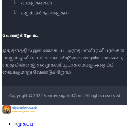
தாக்குதல்கள்
கரும்புலித்தாக்குதல்
வேண்டுகிறோம்...
இத் தளத்தில் இணைக்கப்பட்டிராத மாவீரர் விபரங்கள்
மற்றும் ஒளிப்படங்களை info@veeravengaikal.com என்ற
எமது மின்னஞ்சல் முகவரியூடாக எமக்கு அனுப்பி
வைக்குமாறு வேண்டுகிறோம்.
Copyright © 2024 Veeravengaikal.Com | All rights reserved
">
முகப்பு