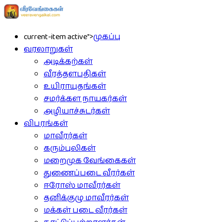
current-item active">
முகப்பு
வரலாறுகள்
அடிக்கற்கள்
வீரத்தளபதிகள்
உயிராயுதங்கள்
சமர்க்கள நாயகர்கள்
அழியாச்சுடர்கள்
விபரங்கள்
மாவீரர்கள்
கரும்புலிகள்
மறைமுக வேங்கைகள்
துணைப்படை வீரர்கள்
ஈரோஸ் மாவீரர்கள்
தனிக்குழு மாவீரர்கள்
மக்கள் படை வீரர்கள்