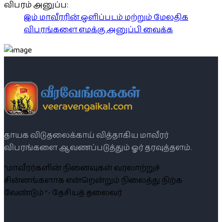
விபரம் அனுப்ப:
இம் மாவீரரின் ஒளிப்படம் மற்றும் மேலதிக
விபரங்களை எமக்கு அனுப்பி வைக்க
தாயக விடுதலைக்காய் வித்தாகிய மாவீரர்
விபரங்களை ஆவணப்படுத்தும் ஓர் தரவுத்தளம்.
“மாவீரர்களின் நினைவுகள் வரலாற்றுச்
சின்னங்களாக என்றென்றும் நிலைத்து நிற்க
வேண்டும் ”- தேசியத் தலைவர்