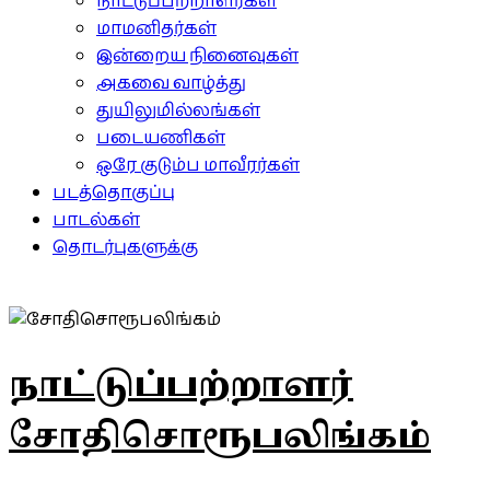
நாட்டுப்பற்றாளர்கள்
மாமனிதர்கள்
இன்றைய நினைவுகள்
அகவை வாழ்த்து
துயிலுமில்லங்கள்
படையணிகள்
ஒரே குடும்ப மாவீரர்கள்
படத்தொகுப்பு
பாடல்கள்
தொடர்புகளுக்கு
நாட்டுப்பற்றாளர்
சோதிசொரூபலிங்கம்