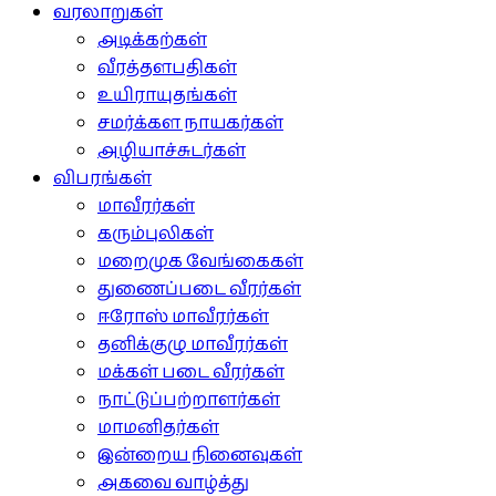
வரலாறுகள்
அடிக்கற்கள்
வீரத்தளபதிகள்
உயிராயுதங்கள்
சமர்க்கள நாயகர்கள்
அழியாச்சுடர்கள்
விபரங்கள்
மாவீரர்கள்
கரும்புலிகள்
மறைமுக வேங்கைகள்
துணைப்படை வீரர்கள்
ஈரோஸ் மாவீரர்கள்
தனிக்குழு மாவீரர்கள்
மக்கள் படை வீரர்கள்
நாட்டுப்பற்றாளர்கள்
மாமனிதர்கள்
இன்றைய நினைவுகள்
அகவை வாழ்த்து