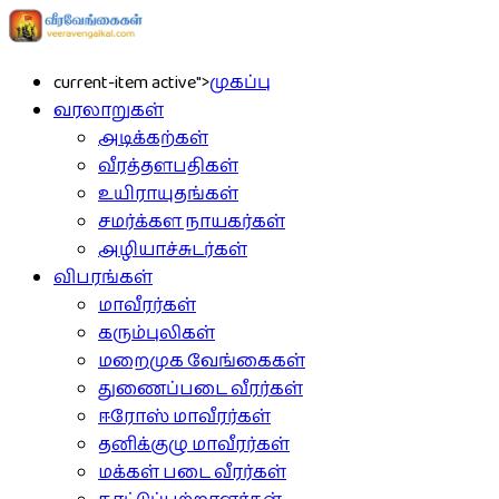
current-item active">
முகப்பு
வரலாறுகள்
அடிக்கற்கள்
வீரத்தளபதிகள்
உயிராயுதங்கள்
சமர்க்கள நாயகர்கள்
அழியாச்சுடர்கள்
விபரங்கள்
மாவீரர்கள்
கரும்புலிகள்
மறைமுக வேங்கைகள்
துணைப்படை வீரர்கள்
ஈரோஸ் மாவீரர்கள்
தனிக்குழு மாவீரர்கள்
மக்கள் படை வீரர்கள்