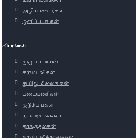
உயிராயுதங்கள்
அழியாச்சுடர்கள்
ஒளிப்படங்கள்
விபரங்கள்
முழுப்பட்டியல்
கரும்புலிகள்
துயிலுமில்லங்கள்
படையணிகள்
குடும்பங்கள்
நடவடிக்கைகள்
தாக்குதல்கள்
கரும்புலித்தாக்குதல்