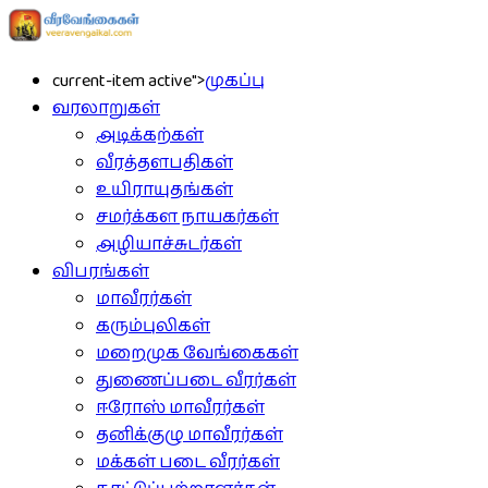
current-item active">
முகப்பு
வரலாறுகள்
அடிக்கற்கள்
வீரத்தளபதிகள்
உயிராயுதங்கள்
சமர்க்கள நாயகர்கள்
அழியாச்சுடர்கள்
விபரங்கள்
மாவீரர்கள்
கரும்புலிகள்
மறைமுக வேங்கைகள்
துணைப்படை வீரர்கள்
ஈரோஸ் மாவீரர்கள்
தனிக்குழு மாவீரர்கள்
மக்கள் படை வீரர்கள்