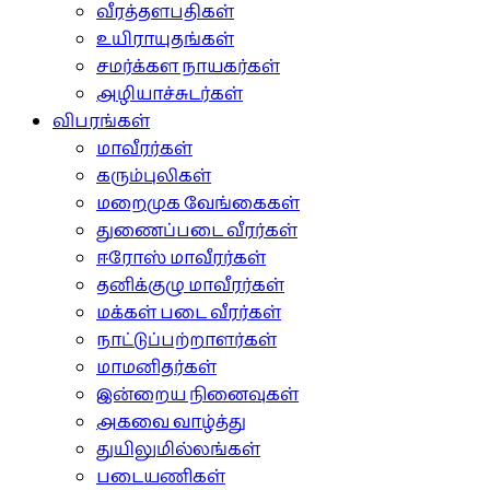
வீரத்தளபதிகள்
உயிராயுதங்கள்
சமர்க்கள நாயகர்கள்
அழியாச்சுடர்கள்
விபரங்கள்
மாவீரர்கள்
கரும்புலிகள்
மறைமுக வேங்கைகள்
துணைப்படை வீரர்கள்
ஈரோஸ் மாவீரர்கள்
தனிக்குழு மாவீரர்கள்
மக்கள் படை வீரர்கள்
நாட்டுப்பற்றாளர்கள்
மாமனிதர்கள்
இன்றைய நினைவுகள்
அகவை வாழ்த்து
துயிலுமில்லங்கள்
படையணிகள்