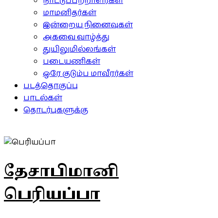
நாட்டுப்பற்றாளர்கள்
மாமனிதர்கள்
இன்றைய நினைவுகள்
அகவை வாழ்த்து
துயிலுமில்லங்கள்
படையணிகள்
ஒரே குடும்ப மாவீரர்கள்
படத்தொகுப்பு
பாடல்கள்
தொடர்புகளுக்கு
தேசாபிமானி
பெரியப்பா