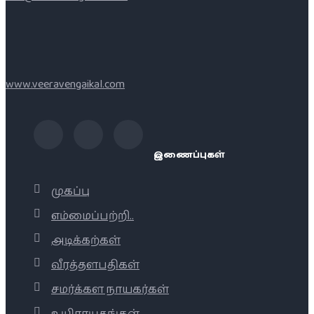
www.veeravengaikal.com
இணைப்புகள்
முகப்பு
எம்மைப்பற்றி..
அடிக்கற்கள்
வீரத்தளபதிகள்
சமர்க்கள நாயகர்கள்