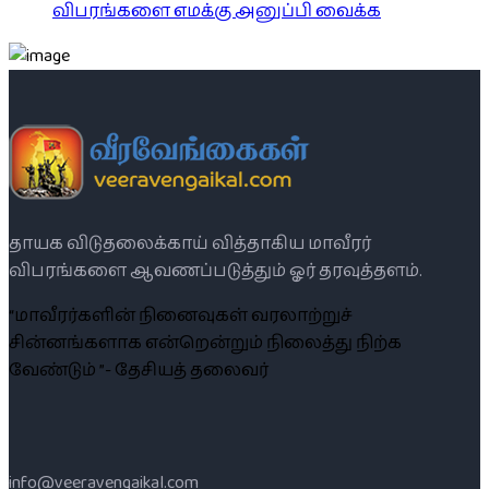
விபரங்களை எமக்கு அனுப்பி வைக்க
தாயக விடுதலைக்காய் வித்தாகிய மாவீரர்
விபரங்களை ஆவணப்படுத்தும் ஓர் தரவுத்தளம்.
“மாவீரர்களின் நினைவுகள் வரலாற்றுச்
சின்னங்களாக என்றென்றும் நிலைத்து நிற்க
வேண்டும் ”- தேசியத் தலைவர்
info@veeravengaikal.com