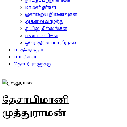
நாட்டுப்பற்றாளர்கள்
மாமனிதர்கள்
இன்றைய நினைவுகள்
அகவை வாழ்த்து
துயிலுமில்லங்கள்
படையணிகள்
ஒரே குடும்ப மாவீரர்கள்
படத்தொகுப்பு
பாடல்கள்
தொடர்புகளுக்கு
தேசாபிமானி
முத்துராமன்