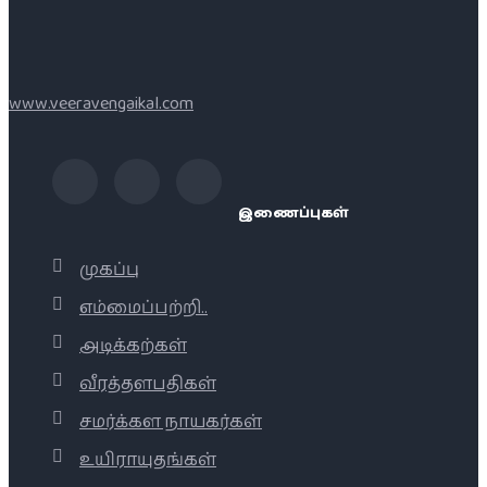
www.veeravengaikal.com
இணைப்புகள்
முகப்பு
எம்மைப்பற்றி..
அடிக்கற்கள்
வீரத்தளபதிகள்
சமர்க்கள நாயகர்கள்
உயிராயுதங்கள்