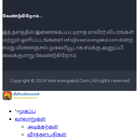
வேண்டுகிறோம்...
இத் தளத்தில் இணைக்கப்பட்டிராத மாவீரர் விபரங்கள்
மற்றும் ஒளிப்படங்களை info@veeravengaikal.com என்ற
எமது மின்னஞ்சல் முகவரியூடாக எமக்கு அனுப்பி
வைக்குமாறு வேண்டுகிறோம்.
Copyright © 2024 Veeravengaikal.Com | All rights reserved
">
முகப்பு
வரலாறுகள்
அடிக்கற்கள்
வீரத்தளபதிகள்