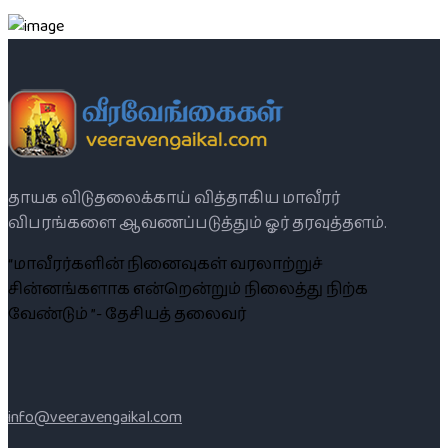
தாயக விடுதலைக்காய் வித்தாகிய மாவீரர்
விபரங்களை ஆவணப்படுத்தும் ஓர் தரவுத்தளம்.
“மாவீரர்களின் நினைவுகள் வரலாற்றுச்
சின்னங்களாக என்றென்றும் நிலைத்து நிற்க
வேண்டும் ”- தேசியத் தலைவர்
info@veeravengaikal.com