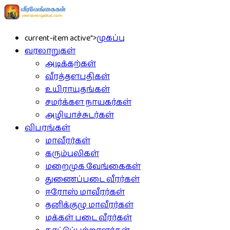
current-item active">
முகப்பு
வரலாறுகள்
அடிக்கற்கள்
வீரத்தளபதிகள்
உயிராயுதங்கள்
சமர்க்கள நாயகர்கள்
அழியாச்சுடர்கள்
விபரங்கள்
மாவீரர்கள்
கரும்புலிகள்
மறைமுக வேங்கைகள்
துணைப்படை வீரர்கள்
ஈரோஸ் மாவீரர்கள்
தனிக்குழு மாவீரர்கள்
மக்கள் படை வீரர்கள்