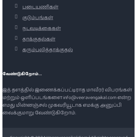
படையணிகள்
குடும்பங்கள்
நடவடிக்கைகள்
தாக்குதல்கள்
கரும்புலித்தாக்குதல்
வேண்டுகிறோம்...
இத் தளத்தில் இணைக்கப்பட்டிராத மாவீரர் விபரங்கள்
மற்றும் ஒளிப்படங்களை info@veeravengaikal.com என்ற
எமது மின்னஞ்சல் முகவரியூடாக எமக்கு அனுப்பி
வைக்குமாறு வேண்டுகிறோம்.