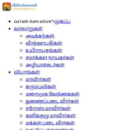
current-item active">
முகப்பு
வரலாறுகள்
அடிக்கற்கள்
வீரத்தளபதிகள்
உயிராயுதங்கள்
சமர்க்கள நாயகர்கள்
அழியாச்சுடர்கள்
விபரங்கள்
மாவீரர்கள்
கரும்புலிகள்
மறைமுக வேங்கைகள்
துணைப்படை வீரர்கள்
ஈரோஸ் மாவீரர்கள்
தனிக்குழு மாவீரர்கள்
மக்கள் படை வீரர்கள்