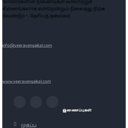
“மாவீரர்களின் நினைவுகள் வரலாற்றுச்
சின்னங்களாக என்றென்றும் நிலைத்து நிற்க
வேண்டும் ”- தேசியத் தலைவர்
info@veeravengaikal.com
www.veeravengaikal.com
இணைப்புகள்
முகப்பு