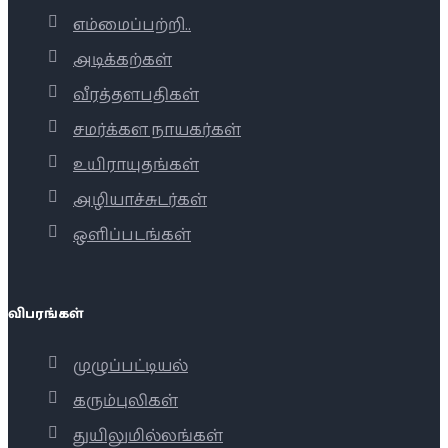
எம்மைப்பற்றி..
அடிக்கற்கள்
வீரத்தளபதிகள்
சமர்க்கள நாயகர்கள்
உயிராயுதங்கள்
அழியாச்சுடர்கள்
ஒளிப்படங்கள்
விபரங்கள்
முழுப்பட்டியல்
கரும்புலிகள்
துயிலுமில்லங்கள்