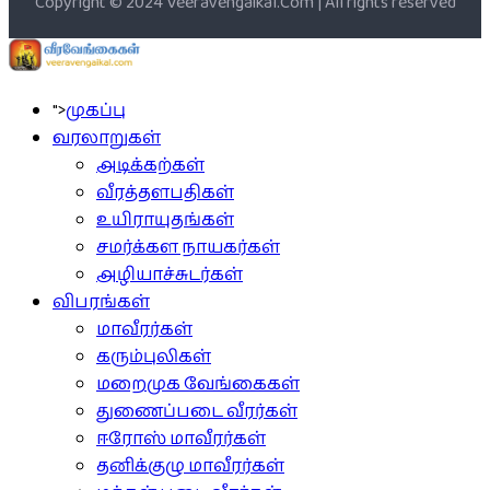
Copyright © 2024 Veeravengaikal.Com | All rights reserved
">
முகப்பு
வரலாறுகள்
அடிக்கற்கள்
வீரத்தளபதிகள்
உயிராயுதங்கள்
சமர்க்கள நாயகர்கள்
அழியாச்சுடர்கள்
விபரங்கள்
மாவீரர்கள்
கரும்புலிகள்
மறைமுக வேங்கைகள்
துணைப்படை வீரர்கள்
ஈரோஸ் மாவீரர்கள்
தனிக்குழு மாவீரர்கள்