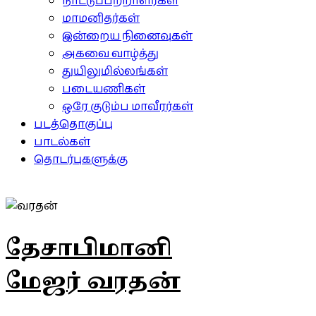
நாட்டுப்பற்றாளர்கள்
மாமனிதர்கள்
இன்றைய நினைவுகள்
அகவை வாழ்த்து
துயிலுமில்லங்கள்
படையணிகள்
ஒரே குடும்ப மாவீரர்கள்
படத்தொகுப்பு
பாடல்கள்
தொடர்புகளுக்கு
தேசாபிமானி
மேஜர் வரதன்