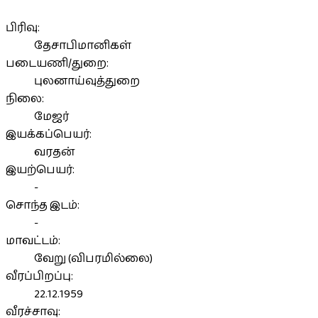
பிரிவு:
தேசாபிமானிகள்
படையணி/துறை:
புலனாய்வுத்துறை
நிலை:
மேஜர்
இயக்கப்பெயர்:
வரதன்
இயற்பெயர்:
-
சொந்த இடம்:
-
மாவட்டம்:
வேறு (விபரமில்லை)
வீரப்பிறப்பு:
22.12.1959
வீரச்சாவு: