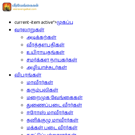
current-item active">
முகப்பு
வரலாறுகள்
அடிக்கற்கள்
வீரத்தளபதிகள்
உயிராயுதங்கள்
சமர்க்கள நாயகர்கள்
அழியாச்சுடர்கள்
விபரங்கள்
மாவீரர்கள்
கரும்புலிகள்
மறைமுக வேங்கைகள்
துணைப்படை வீரர்கள்
ஈரோஸ் மாவீரர்கள்
தனிக்குழு மாவீரர்கள்
மக்கள் படை வீரர்கள்