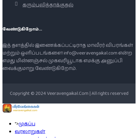
கரும்புலித்தாக்குதல்
வேண்டுகிறோம்...
இத் தளத்தில் இணைக்கப்பட்டிராத மாவீரர் விபரங்கள்
மற்றும் ஒளிப்படங்களை info@veeravengaikal.com என்ற
எமது மின்னஞ்சல் முகவரியூடாக எமக்கு அனுப்பி
வைக்குமாறு வேண்டுகிறோம்.
Copyright © 2024 Veeravengaikal.Com | All rights reserved
">
முகப்பு
வரலாறுகள்