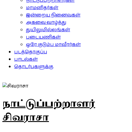
நாட்டுப்பற்றாளர்கள்
மாமனிதர்கள்
இன்றைய நினைவுகள்
அகவை வாழ்த்து
துயிலுமில்லங்கள்
படையணிகள்
ஒரே குடும்ப மாவீரர்கள்
படத்தொகுப்பு
பாடல்கள்
தொடர்புகளுக்கு
நாட்டுப்பற்றாளர்
சிவராசா