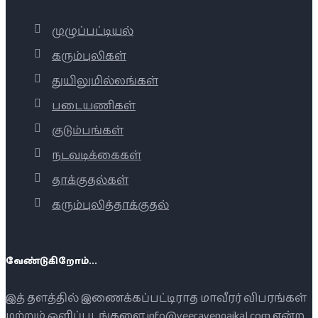
முழுப்பட்டியல்
கரும்புலிகள்
துயிலுமில்லங்கள்
படையணிகள்
குடும்பங்கள்
நடவடிக்கைகள்
தாக்குதல்கள்
கரும்புலித்தாக்குதல்
வேண்டுகிறோம்...
இத் தளத்தில் இணைக்கப்பட்டிராத மாவீரர் விபரங்கள்
மற்றும் ஒளிப்படங்களை info@veeravengaikal.com என்ற