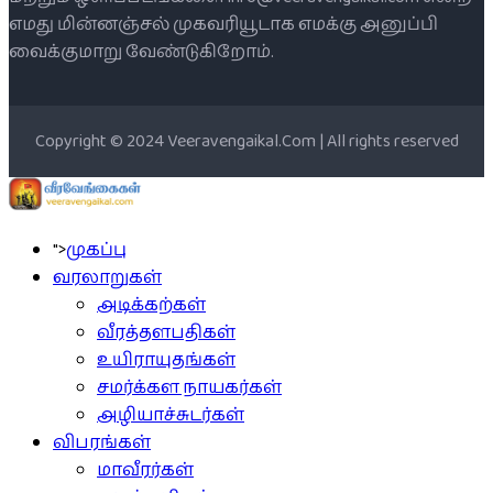
எமது மின்னஞ்சல் முகவரியூடாக எமக்கு அனுப்பி
வைக்குமாறு வேண்டுகிறோம்.
Copyright © 2024 Veeravengaikal.Com | All rights reserved
">
முகப்பு
வரலாறுகள்
அடிக்கற்கள்
வீரத்தளபதிகள்
உயிராயுதங்கள்
சமர்க்கள நாயகர்கள்
அழியாச்சுடர்கள்
விபரங்கள்
மாவீரர்கள்