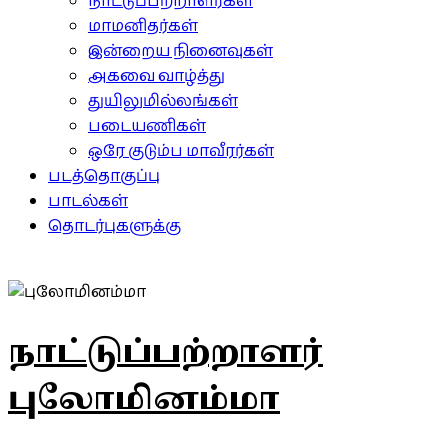
நாட்டுப்பற்றாளர்கள்
மாமனிதர்கள்
இன்றைய நினைவுகள்
அகவை வாழ்த்து
துயிலுமில்லங்கள்
படையணிகள்
ஒரே குடும்ப மாவீரர்கள்
படத்தொகுப்பு
பாடல்கள்
தொடர்புகளுக்கு
நாட்டுப்பற்றாளர்
புலோமினம்மா