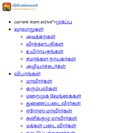
current-item active">
முகப்பு
வரலாறுகள்
அடிக்கற்கள்
வீரத்தளபதிகள்
உயிராயுதங்கள்
சமர்க்கள நாயகர்கள்
அழியாச்சுடர்கள்
விபரங்கள்
மாவீரர்கள்
கரும்புலிகள்
மறைமுக வேங்கைகள்
துணைப்படை வீரர்கள்
ஈரோஸ் மாவீரர்கள்
தனிக்குழு மாவீரர்கள்
மக்கள் படை வீரர்கள்