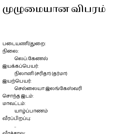
முழுமையான விபரம்
படையணி/துறை:
நிலை:
லெப்.கேணல்
இயக்கப்பெயர்:
நிலானி (சரிதா) (தர்மா)
இயற்பெயர்:
செல்லையா இலங்கேஸ்வரி
சொந்த இடம்:
மாவட்டம்:
யாழ்ப்பாணம்
வீரப்பிறப்பு:
..
வீரச்சாவு: