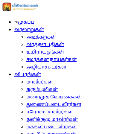
">
முகப்பு
வரலாறுகள்
அடிக்கற்கள்
வீரத்தளபதிகள்
உயிராயுதங்கள்
சமர்க்கள நாயகர்கள்
அழியாச்சுடர்கள்
விபரங்கள்
மாவீரர்கள்
கரும்புலிகள்
மறைமுக வேங்கைகள்
துணைப்படை வீரர்கள்
ஈரோஸ் மாவீரர்கள்
தனிக்குழு மாவீரர்கள்
மக்கள் படை வீரர்கள்