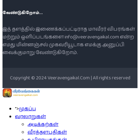
வேண்டுகிறோம்...
இத் தளத்தில் இணைக்கப்பட்டிராத மாவீரர் விபரங்கள்
மற்றும் ஒளிப்படங்களை info@veeravengaikal.com என்ற
எமது மின்னஞ்சல் முகவரியூடாக எமக்கு அனுப்பி
வைக்குமாறு வேண்டுகிறோம்.
Copyright © 2024 Veeravengaikal.Com | All rights reserved
">
முகப்பு
வரலாறுகள்
அடிக்கற்கள்
வீரத்தளபதிகள்