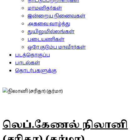
நாட்டுப்பற்றாளர்கள்
மாமனிதர்கள்
இன்றைய நினைவுகள்
அகவை வாழ்த்து
துயிலுமில்லங்கள்
படையணிகள்
ஒரே குடும்ப மாவீரர்கள்
படத்தொகுப்பு
பாடல்கள்
தொடர்புகளுக்கு
லெப்.கேணல் நிலானி
(சரிதா) (தர்மா)