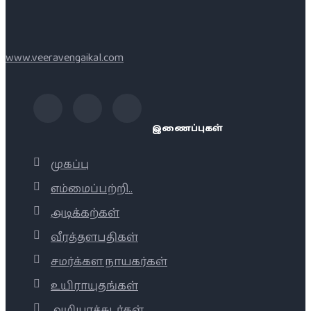
www.veeravengaikal.com
இணைப்புகள்
முகப்பு
எம்மைப்பற்றி..
அடிக்கற்கள்
வீரத்தளபதிகள்
சமர்க்கள நாயகர்கள்
உயிராயுதங்கள்
அழியாச்சுடர்கள்