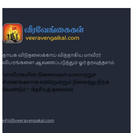
தாயக விடுதலைக்காய் வித்தாகிய மாவீரர்
விபரங்களை ஆவணப்படுத்தும் ஓர் தரவுத்தளம்.
“மாவீரர்களின் நினைவுகள் வரலாற்றுச்
சின்னங்களாக என்றென்றும் நிலைத்து நிற்க
வேண்டும் ”- தேசியத் தலைவர்
info@veeravengaikal.com