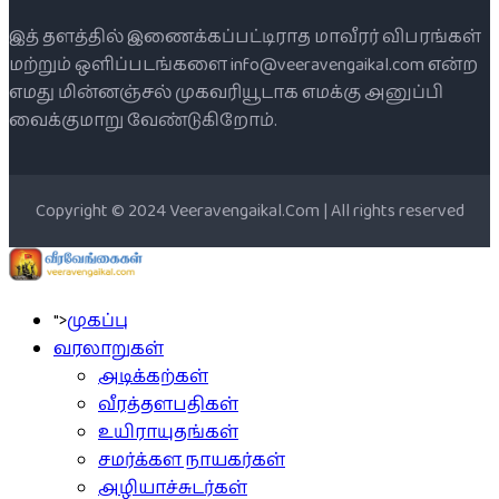
இத் தளத்தில் இணைக்கப்பட்டிராத மாவீரர் விபரங்கள்
மற்றும் ஒளிப்படங்களை info@veeravengaikal.com என்ற
எமது மின்னஞ்சல் முகவரியூடாக எமக்கு அனுப்பி
வைக்குமாறு வேண்டுகிறோம்.
Copyright © 2024 Veeravengaikal.Com | All rights reserved
">
முகப்பு
வரலாறுகள்
அடிக்கற்கள்
வீரத்தளபதிகள்
உயிராயுதங்கள்
சமர்க்கள நாயகர்கள்
அழியாச்சுடர்கள்