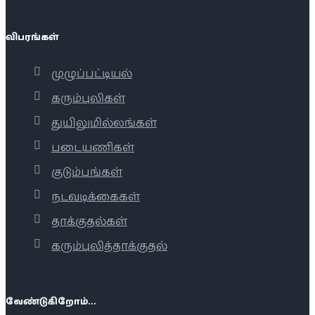
விபரங்கள்
முழுப்பட்டியல்
கரும்புலிகள்
துயிலுமில்லங்கள்
படையணிகள்
குடும்பங்கள்
நடவடிக்கைகள்
தாக்குதல்கள்
கரும்புலித்தாக்குதல்
வேண்டுகிறோம்...