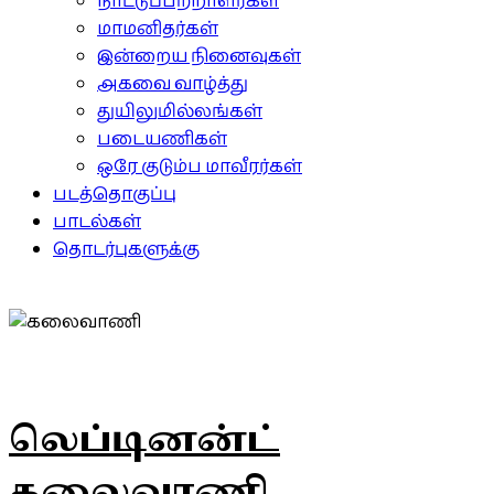
நாட்டுப்பற்றாளர்கள்
மாமனிதர்கள்
இன்றைய நினைவுகள்
அகவை வாழ்த்து
துயிலுமில்லங்கள்
படையணிகள்
ஒரே குடும்ப மாவீரர்கள்
படத்தொகுப்பு
பாடல்கள்
தொடர்புகளுக்கு
லெப்டினன்ட்
கலைவாணி