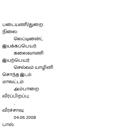
படையணி/துறை:
நிலை:
லெப்டினன்ட்
இயக்கப்பெயர்:
கலைவாணி
இயற்பெயர்:
செல்வம் யாழினி
சொந்த இடம்:
மாவட்டம்:
அம்பாறை
வீரப்பிறப்பு:
..
வீரச்சாவு:
04.06.2008
பால்: