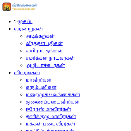
">
முகப்பு
வரலாறுகள்
அடிக்கற்கள்
வீரத்தளபதிகள்
உயிராயுதங்கள்
சமர்க்கள நாயகர்கள்
அழியாச்சுடர்கள்
விபரங்கள்
மாவீரர்கள்
கரும்புலிகள்
மறைமுக வேங்கைகள்
துணைப்படை வீரர்கள்
ஈரோஸ் மாவீரர்கள்
தனிக்குழு மாவீரர்கள்
மக்கள் படை வீரர்கள்