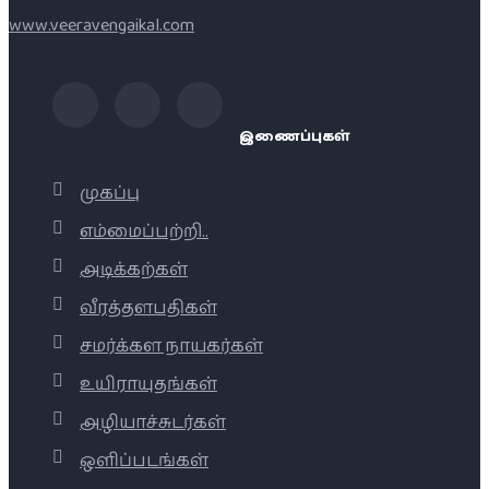
www.veeravengaikal.com
இணைப்புகள்
முகப்பு
எம்மைப்பற்றி..
அடிக்கற்கள்
வீரத்தளபதிகள்
சமர்க்கள நாயகர்கள்
உயிராயுதங்கள்
அழியாச்சுடர்கள்
ஒளிப்படங்கள்