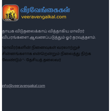
தாயக விடுதலைக்காய் வித்தாகிய மாவீரர்
விபரங்களை ஆவணப்படுத்தும் ஓர் தரவுத்தளம்.
“மாவீரர்களின் நினைவுகள் வரலாற்றுச்
சின்னங்களாக என்றென்றும் நிலைத்து நிற்க
வேண்டும் ”- தேசியத் தலைவர்
info@veeravengaikal.com