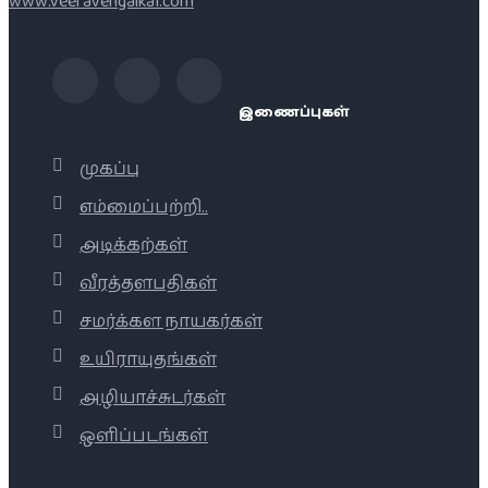
www.veeravengaikal.com
இணைப்புகள்
முகப்பு
எம்மைப்பற்றி..
அடிக்கற்கள்
வீரத்தளபதிகள்
சமர்க்கள நாயகர்கள்
உயிராயுதங்கள்
அழியாச்சுடர்கள்
ஒளிப்படங்கள்