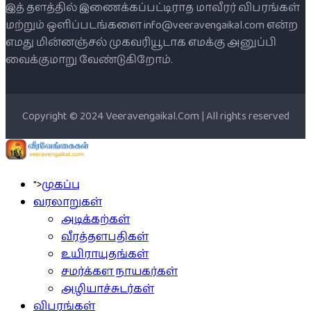
இத் தளத்தில் இணைக்கப்பட்டிராத மாவீரர் விபரங்கள்
மற்றும் ஒளிப்படங்களை info@veeravengaikal.com என்ற
எமது மின்னஞ்சல் முகவரியூடாக எமக்கு அனுப்பி
வைக்குமாறு வேண்டுகிறோம்.
Copyright © 2024 Veeravengaikal.Com | All rights reserved
">
முகப்பு
வரலாறுகள்
அடிக்கற்கள்
வீரத்தளபதிகள்
உயிராயுதங்கள்
சமர்க்கள நாயகர்கள்
அழியாச்சுடர்கள்
விபரங்கள்