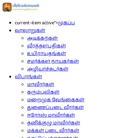
current-item active">
முகப்பு
வரலாறுகள்
அடிக்கற்கள்
வீரத்தளபதிகள்
உயிராயுதங்கள்
சமர்க்கள நாயகர்கள்
அழியாச்சுடர்கள்
விபரங்கள்
மாவீரர்கள்
கரும்புலிகள்
மறைமுக வேங்கைகள்
துணைப்படை வீரர்கள்
ஈரோஸ் மாவீரர்கள்
தனிக்குழு மாவீரர்கள்
மக்கள் படை வீரர்கள்