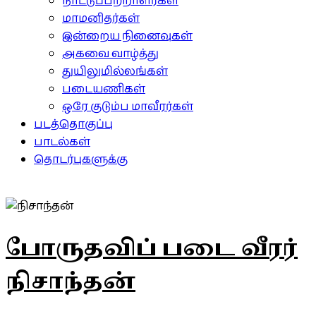
நாட்டுப்பற்றாளர்கள்
மாமனிதர்கள்
இன்றைய நினைவுகள்
அகவை வாழ்த்து
துயிலுமில்லங்கள்
படையணிகள்
ஒரே குடும்ப மாவீரர்கள்
படத்தொகுப்பு
பாடல்கள்
தொடர்புகளுக்கு
போருதவிப் படை வீரர்
நிசாந்தன்