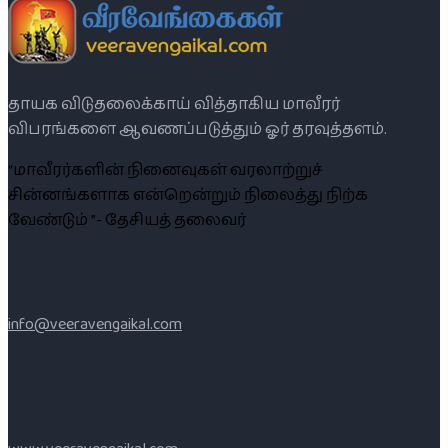
தாயக விடுதலைக்காய் வித்தாகிய மாவீரர்
விபரங்களை ஆவணப்படுத்தும் ஓர் தரவுத்தளம்.
“மாவீரர்களின் நினைவுகள் வரலாற்றுச்
சின்னங்களாக என்றென்றும் நிலைத்து நிற்க
வேண்டும் ”- தேசியத் தலைவர்
info@veeravengaikal.com