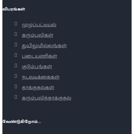
விபரங்கள்
முழுப்பட்டியல்
கரும்புலிகள்
துயிலுமில்லங்கள்
படையணிகள்
குடும்பங்கள்
நடவடிக்கைகள்
தாக்குதல்கள்
கரும்புலித்தாக்குதல்
வேண்டுகிறோம்...