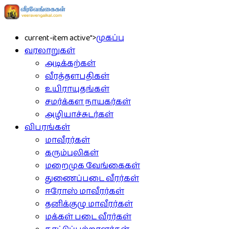
current-item active">
முகப்பு
வரலாறுகள்
அடிக்கற்கள்
வீரத்தளபதிகள்
உயிராயுதங்கள்
சமர்க்கள நாயகர்கள்
அழியாச்சுடர்கள்
விபரங்கள்
மாவீரர்கள்
கரும்புலிகள்
மறைமுக வேங்கைகள்
துணைப்படை வீரர்கள்
ஈரோஸ் மாவீரர்கள்
தனிக்குழு மாவீரர்கள்
மக்கள் படை வீரர்கள்