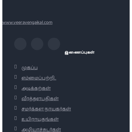
www.veeravengaikal.com
இணைப்புகள்
முகப்பு
எம்மைப்பற்றி..
அடிக்கற்கள்
வீரத்தளபதிகள்
சமர்க்கள நாயகர்கள்
உயிராயுதங்கள்
அழியாச்சுடர்கள்