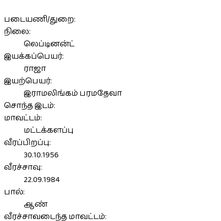
படையணி/துறை:
நிலை:
லெப்டினன்ட்
இயக்கப்பெயர்:
ராஜா
இயற்பெயர்:
இராமலிங்கம் பரமதேவா
சொந்த இடம்:
மாவட்டம்:
மட்டக்களப்பு
வீரப்பிறப்பு:
30.10.1956
வீரச்சாவு:
22.09.1984
பால்:
ஆண்
வீரச்சாவடைந்த மாவட்டம்: