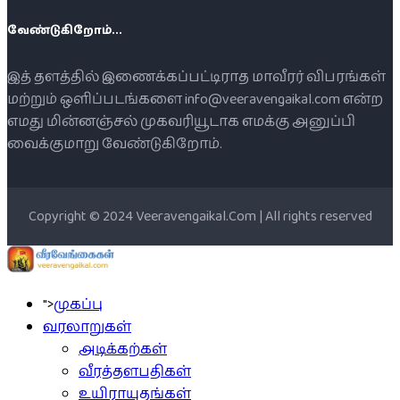
வேண்டுகிறோம்...
இத் தளத்தில் இணைக்கப்பட்டிராத மாவீரர் விபரங்கள்
மற்றும் ஒளிப்படங்களை info@veeravengaikal.com என்ற
எமது மின்னஞ்சல் முகவரியூடாக எமக்கு அனுப்பி
வைக்குமாறு வேண்டுகிறோம்.
Copyright © 2024 Veeravengaikal.Com | All rights reserved
">
முகப்பு
வரலாறுகள்
அடிக்கற்கள்
வீரத்தளபதிகள்
உயிராயுதங்கள்