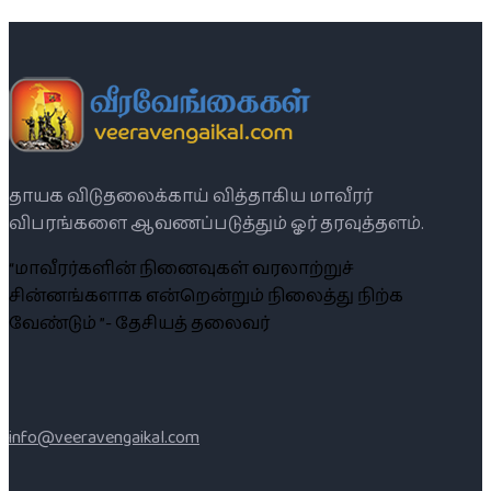
தாயக விடுதலைக்காய் வித்தாகிய மாவீரர்
விபரங்களை ஆவணப்படுத்தும் ஓர் தரவுத்தளம்.
“மாவீரர்களின் நினைவுகள் வரலாற்றுச்
சின்னங்களாக என்றென்றும் நிலைத்து நிற்க
வேண்டும் ”- தேசியத் தலைவர்
info@veeravengaikal.com