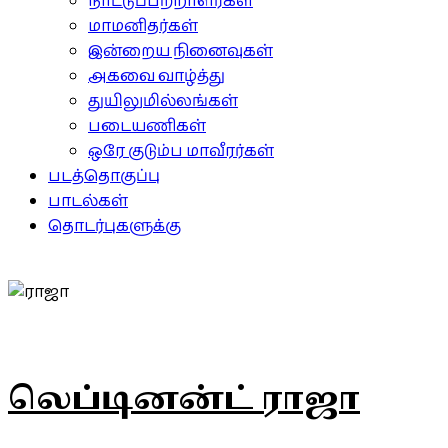
நாட்டுப்பற்றாளர்கள்
மாமனிதர்கள்
இன்றைய நினைவுகள்
அகவை வாழ்த்து
துயிலுமில்லங்கள்
படையணிகள்
ஒரே குடும்ப மாவீரர்கள்
படத்தொகுப்பு
பாடல்கள்
தொடர்புகளுக்கு
லெப்டினன்ட் ராஜா