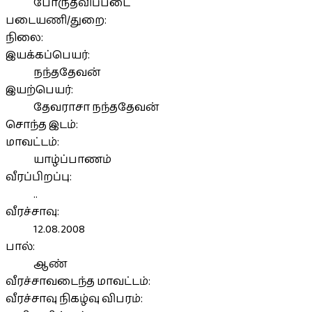
போருதவிப்படை
படையணி/துறை:
நிலை:
இயக்கப்பெயர்:
நந்ததேவன்
இயற்பெயர்:
தேவராசா நந்ததேவன்
சொந்த இடம்:
மாவட்டம்:
யாழ்ப்பாணம்
வீரப்பிறப்பு:
..
வீரச்சாவு:
12.08.2008
பால்:
ஆண்
வீரச்சாவடைந்த மாவட்டம்:
வீரச்சாவு நிகழ்வு விபரம்: