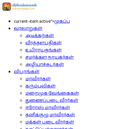
current-item active">
முகப்பு
வரலாறுகள்
அடிக்கற்கள்
வீரத்தளபதிகள்
உயிராயுதங்கள்
சமர்க்கள நாயகர்கள்
அழியாச்சுடர்கள்
விபரங்கள்
மாவீரர்கள்
கரும்புலிகள்
மறைமுக வேங்கைகள்
துணைப்படை வீரர்கள்
ஈரோஸ் மாவீரர்கள்
தனிக்குழு மாவீரர்கள்
மக்கள் படை வீரர்கள்