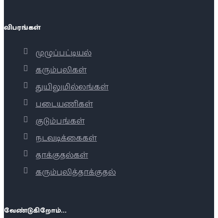
விபரங்கள்
முழுப்பட்டியல்
கரும்புலிகள்
துயிலுமில்லங்கள்
படையணிகள்
குடும்பங்கள்
நடவடிக்கைகள்
தாக்குதல்கள்
கரும்புலித்தாக்குதல்
வேண்டுகிறோம்...