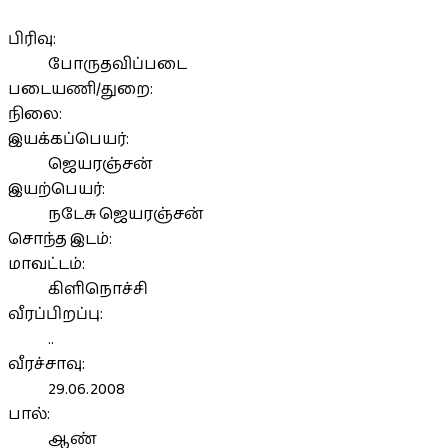
பிரிவு:
போருதவிப்படை
படையணி/துறை:
நிலை:
இயக்கப்பெயர்:
ஜெயரஞ்சன்
இயற்பெயர்:
நடேசு ஜெயரஞ்சன்
சொந்த இடம்:
மாவட்டம்:
கிளிநொச்சி
வீரப்பிறப்பு:
..
வீரச்சாவு:
29.06.2008
பால்:
ஆண்