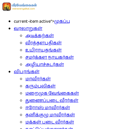
current-item active">
முகப்பு
வரலாறுகள்
அடிக்கற்கள்
வீரத்தளபதிகள்
உயிராயுதங்கள்
சமர்க்கள நாயகர்கள்
அழியாச்சுடர்கள்
விபரங்கள்
மாவீரர்கள்
கரும்புலிகள்
மறைமுக வேங்கைகள்
துணைப்படை வீரர்கள்
ஈரோஸ் மாவீரர்கள்
தனிக்குழு மாவீரர்கள்
மக்கள் படை வீரர்கள்