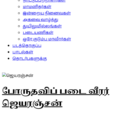
நாட்டுப்பற்றாளர்கள்
மாமனிதர்கள்
இன்றைய நினைவுகள்
அகவை வாழ்த்து
துயிலுமில்லங்கள்
படையணிகள்
ஒரே குடும்ப மாவீரர்கள்
படத்தொகுப்பு
பாடல்கள்
தொடர்புகளுக்கு
போருதவிப் படை வீரர்
ஜெயரஞ்சன்