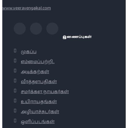
www.veeravengaikal.com
இணைப்புகள்
முகப்பு
எம்மைப்பற்றி..
அடிக்கற்கள்
வீரத்தளபதிகள்
சமர்க்கள நாயகர்கள்
உயிராயுதங்கள்
அழியாச்சுடர்கள்
ஒளிப்படங்கள்