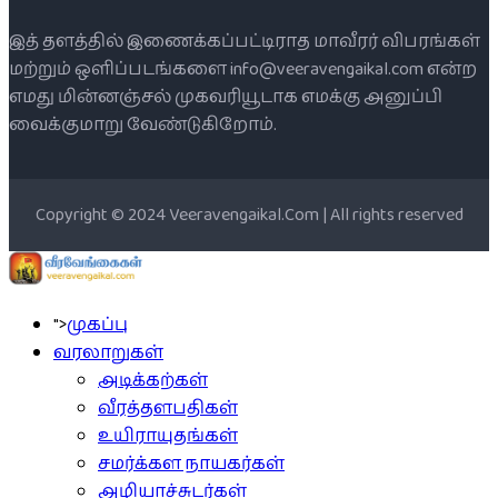
இத் தளத்தில் இணைக்கப்பட்டிராத மாவீரர் விபரங்கள்
மற்றும் ஒளிப்படங்களை info@veeravengaikal.com என்ற
எமது மின்னஞ்சல் முகவரியூடாக எமக்கு அனுப்பி
வைக்குமாறு வேண்டுகிறோம்.
Copyright © 2024 Veeravengaikal.Com | All rights reserved
">
முகப்பு
வரலாறுகள்
அடிக்கற்கள்
வீரத்தளபதிகள்
உயிராயுதங்கள்
சமர்க்கள நாயகர்கள்
அழியாச்சுடர்கள்