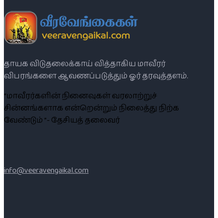
தாயக விடுதலைக்காய் வித்தாகிய மாவீரர்
விபரங்களை ஆவணப்படுத்தும் ஓர் தரவுத்தளம்.
“மாவீரர்களின் நினைவுகள் வரலாற்றுச்
சின்னங்களாக என்றென்றும் நிலைத்து நிற்க
வேண்டும் ”- தேசியத் தலைவர்
info@veeravengaikal.com