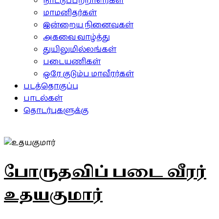
நாட்டுப்பற்றாளர்கள்
மாமனிதர்கள்
இன்றைய நினைவுகள்
அகவை வாழ்த்து
துயிலுமில்லங்கள்
படையணிகள்
ஒரே குடும்ப மாவீரர்கள்
படத்தொகுப்பு
பாடல்கள்
தொடர்புகளுக்கு
போருதவிப் படை வீரர்
உதயகுமார்