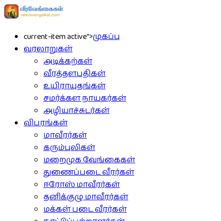
current-item active">
முகப்பு
வரலாறுகள்
அடிக்கற்கள்
வீரத்தளபதிகள்
உயிராயுதங்கள்
சமர்க்கள நாயகர்கள்
அழியாச்சுடர்கள்
விபரங்கள்
மாவீரர்கள்
கரும்புலிகள்
மறைமுக வேங்கைகள்
துணைப்படை வீரர்கள்
ஈரோஸ் மாவீரர்கள்
தனிக்குழு மாவீரர்கள்
மக்கள் படை வீரர்கள்