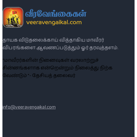
தாயக விடுதலைக்காய் வித்தாகிய மாவீரர்
விபரங்களை ஆவணப்படுத்தும் ஓர் தரவுத்தளம்.
“மாவீரர்களின் நினைவுகள் வரலாற்றுச்
சின்னங்களாக என்றென்றும் நிலைத்து நிற்க
வேண்டும் ”- தேசியத் தலைவர்
info@veeravengaikal.com