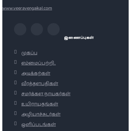
www.veeravengaikal.com
இணைப்புகள்
முகப்பு
எம்மைப்பற்றி..
அடிக்கற்கள்
வீரத்தளபதிகள்
சமர்க்கள நாயகர்கள்
உயிராயுதங்கள்
அழியாச்சுடர்கள்
ஒளிப்படங்கள்