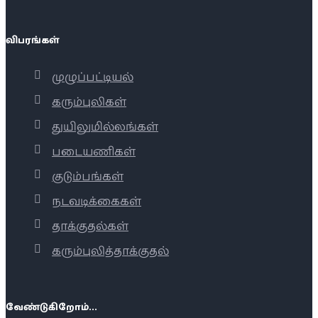
விபரங்கள்
முழுப்பட்டியல்
கரும்புலிகள்
துயிலுமில்லங்கள்
படையணிகள்
குடும்பங்கள்
நடவடிக்கைகள்
தாக்குதல்கள்
கரும்புலித்தாக்குதல்
வேண்டுகிறோம்...