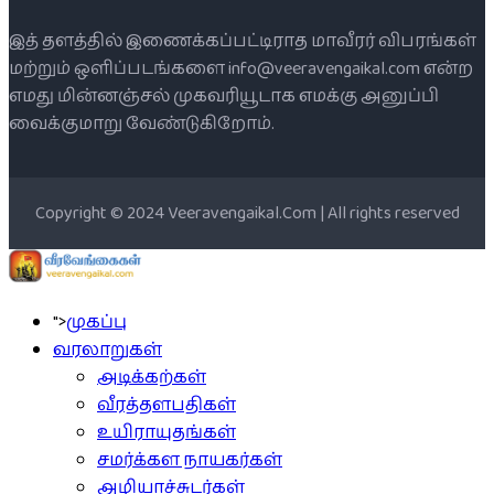
இத் தளத்தில் இணைக்கப்பட்டிராத மாவீரர் விபரங்கள்
மற்றும் ஒளிப்படங்களை info@veeravengaikal.com என்ற
எமது மின்னஞ்சல் முகவரியூடாக எமக்கு அனுப்பி
வைக்குமாறு வேண்டுகிறோம்.
Copyright © 2024 Veeravengaikal.Com | All rights reserved
">
முகப்பு
வரலாறுகள்
அடிக்கற்கள்
வீரத்தளபதிகள்
உயிராயுதங்கள்
சமர்க்கள நாயகர்கள்
அழியாச்சுடர்கள்