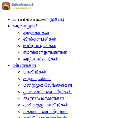
current-item active">
முகப்பு
வரலாறுகள்
அடிக்கற்கள்
வீரத்தளபதிகள்
உயிராயுதங்கள்
சமர்க்கள நாயகர்கள்
அழியாச்சுடர்கள்
விபரங்கள்
மாவீரர்கள்
கரும்புலிகள்
மறைமுக வேங்கைகள்
துணைப்படை வீரர்கள்
ஈரோஸ் மாவீரர்கள்
தனிக்குழு மாவீரர்கள்
மக்கள் படை வீரர்கள்