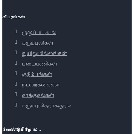
விபரங்கள்
முழுப்பட்டியல்
கரும்புலிகள்
துயிலுமில்லங்கள்
படையணிகள்
குடும்பங்கள்
நடவடிக்கைகள்
தாக்குதல்கள்
கரும்புலித்தாக்குதல்
வேண்டுகிறோம்...