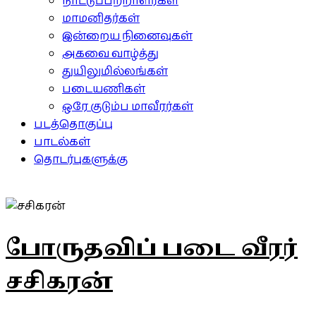
நாட்டுப்பற்றாளர்கள்
மாமனிதர்கள்
இன்றைய நினைவுகள்
அகவை வாழ்த்து
துயிலுமில்லங்கள்
படையணிகள்
ஒரே குடும்ப மாவீரர்கள்
படத்தொகுப்பு
பாடல்கள்
தொடர்புகளுக்கு
போருதவிப் படை வீரர்
சசிகரன்