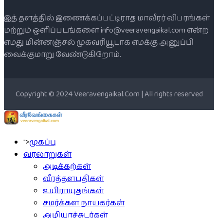
இத் தளத்தில் இணைக்கப்பட்டிராத மாவீரர் விபரங்கள்
மற்றும் ஒளிப்படங்களை info@veeravengaikal.com என்ற
எமது மின்னஞ்சல் முகவரியூடாக எமக்கு அனுப்பி
வைக்குமாறு வேண்டுகிறோம்.
Copyright © 2024 Veeravengaikal.Com | All rights reserved
">
முகப்பு
வரலாறுகள்
அடிக்கற்கள்
வீரத்தளபதிகள்
உயிராயுதங்கள்
சமர்க்கள நாயகர்கள்
அழியாச்சுடர்கள்