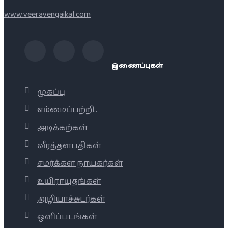
www.veeravengaikal.com
இணைப்புகள்
முகப்பு
எம்மைப்பற்றி..
அடிக்கற்கள்
வீரத்தளபதிகள்
சமர்க்கள நாயகர்கள்
உயிராயுதங்கள்
அழியாச்சுடர்கள்
ஒளிப்படங்கள்