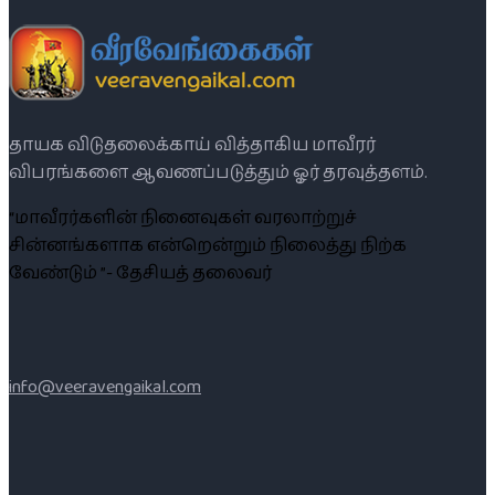
தாயக விடுதலைக்காய் வித்தாகிய மாவீரர்
விபரங்களை ஆவணப்படுத்தும் ஓர் தரவுத்தளம்.
“மாவீரர்களின் நினைவுகள் வரலாற்றுச்
சின்னங்களாக என்றென்றும் நிலைத்து நிற்க
வேண்டும் ”- தேசியத் தலைவர்
info@veeravengaikal.com