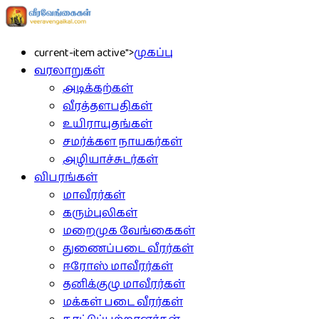
current-item active">
முகப்பு
வரலாறுகள்
அடிக்கற்கள்
வீரத்தளபதிகள்
உயிராயுதங்கள்
சமர்க்கள நாயகர்கள்
அழியாச்சுடர்கள்
விபரங்கள்
மாவீரர்கள்
கரும்புலிகள்
மறைமுக வேங்கைகள்
துணைப்படை வீரர்கள்
ஈரோஸ் மாவீரர்கள்
தனிக்குழு மாவீரர்கள்
மக்கள் படை வீரர்கள்