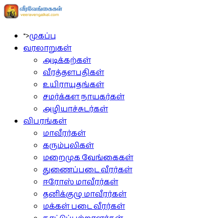
">
முகப்பு
வரலாறுகள்
அடிக்கற்கள்
வீரத்தளபதிகள்
உயிராயுதங்கள்
சமர்க்கள நாயகர்கள்
அழியாச்சுடர்கள்
விபரங்கள்
மாவீரர்கள்
கரும்புலிகள்
மறைமுக வேங்கைகள்
துணைப்படை வீரர்கள்
ஈரோஸ் மாவீரர்கள்
தனிக்குழு மாவீரர்கள்
மக்கள் படை வீரர்கள்