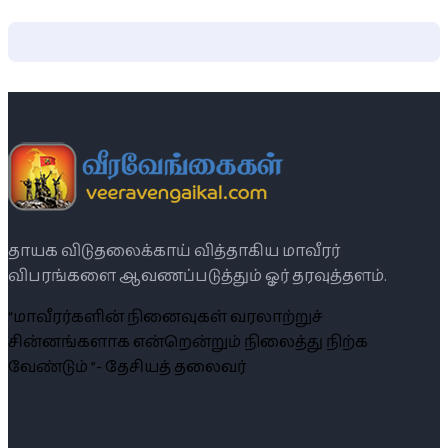
தாயக விடுதலைக்காய் வித்தாகிய மாவீரர்
விபரங்களை ஆவணப்படுத்தும் ஓர் தரவுத்தளம்.
“மாவீரர்களின் நினைவுகள் வரலாற்றுச்
சின்னங்களாக என்றென்றும் நிலைத்து நிற்க
வேண்டும் ”- தேசியத் தலைவர்