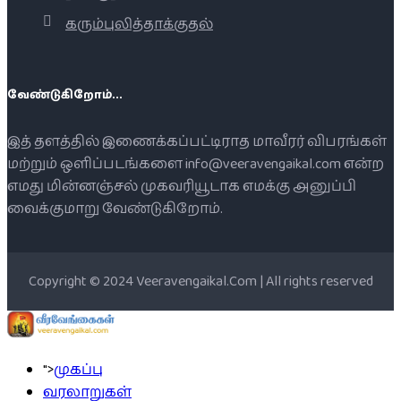
கரும்புலித்தாக்குதல்
வேண்டுகிறோம்...
இத் தளத்தில் இணைக்கப்பட்டிராத மாவீரர் விபரங்கள்
மற்றும் ஒளிப்படங்களை info@veeravengaikal.com என்ற
எமது மின்னஞ்சல் முகவரியூடாக எமக்கு அனுப்பி
வைக்குமாறு வேண்டுகிறோம்.
Copyright © 2024 Veeravengaikal.Com | All rights reserved
">
முகப்பு
வரலாறுகள்