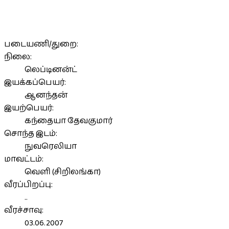
படையணி/துறை:
நிலை:
லெப்டினன்ட்
இயக்கப்பெயர்:
ஆனந்தன்
இயற்பெயர்:
கந்தையா தேவகுமார்
சொந்த இடம்:
நுவரெலியா
மாவட்டம்:
வெளி (சிறிலங்கா)
வீரப்பிறப்பு:
..
வீரச்சாவு:
03.06.2007