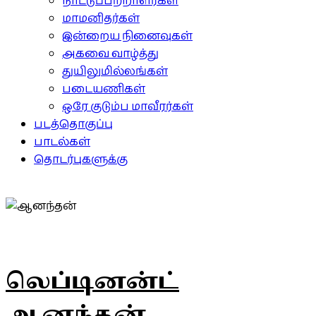
நாட்டுப்பற்றாளர்கள்
மாமனிதர்கள்
இன்றைய நினைவுகள்
அகவை வாழ்த்து
துயிலுமில்லங்கள்
படையணிகள்
ஒரே குடும்ப மாவீரர்கள்
படத்தொகுப்பு
பாடல்கள்
தொடர்புகளுக்கு
லெப்டினன்ட்
ஆனந்தன்