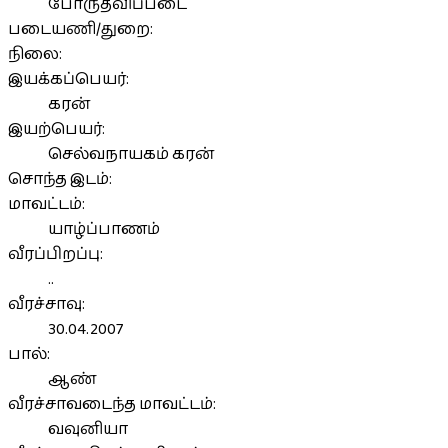
போருதவிப்படை
படையணி/துறை:
நிலை:
இயக்கப்பெயர்:
கரன்
இயற்பெயர்:
செல்வநாயகம் கரன்
சொந்த இடம்:
மாவட்டம்:
யாழ்ப்பாணம்
வீரப்பிறப்பு:
..
வீரச்சாவு:
30.04.2007
பால்:
ஆண்
வீரச்சாவடைந்த மாவட்டம்:
வவுனியா