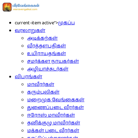
current-item active">
முகப்பு
வரலாறுகள்
அடிக்கற்கள்
வீரத்தளபதிகள்
உயிராயுதங்கள்
சமர்க்கள நாயகர்கள்
அழியாச்சுடர்கள்
விபரங்கள்
மாவீரர்கள்
கரும்புலிகள்
மறைமுக வேங்கைகள்
துணைப்படை வீரர்கள்
ஈரோஸ் மாவீரர்கள்
தனிக்குழு மாவீரர்கள்
மக்கள் படை வீரர்கள்