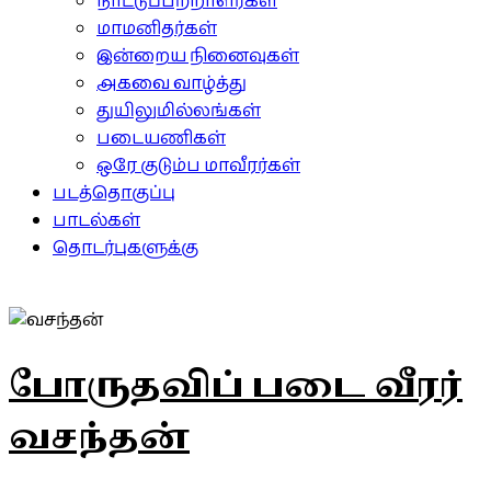
நாட்டுப்பற்றாளர்கள்
மாமனிதர்கள்
இன்றைய நினைவுகள்
அகவை வாழ்த்து
துயிலுமில்லங்கள்
படையணிகள்
ஒரே குடும்ப மாவீரர்கள்
படத்தொகுப்பு
பாடல்கள்
தொடர்புகளுக்கு
போருதவிப் படை வீரர்
வசந்தன்