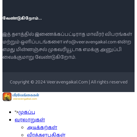
வேண்டுகிறோம்...
இத் தளத்தில் இணைக்கப்பட்டிராத மாவீரர் விபரங்கள்
மற்றும் ஒளிப்படங்களை info@veeravengaikal.com என்ற
எமது மின்னஞ்சல் முகவரியூடாக எமக்கு அனுப்பி
வைக்குமாறு வேண்டுகிறோம்.
Copyright © 2024 Veeravengaikal.Com | All rights reserved
">
முகப்பு
வரலாறுகள்
அடிக்கற்கள்
வீரத்தளபதிகள்