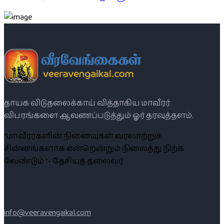
தாயக விடுதலைக்காய் வித்தாகிய மாவீரர்
விபரங்களை ஆவணப்படுத்தும் ஓர் தரவுத்தளம்.
“மாவீரர்களின் நினைவுகள் வரலாற்றுச்
சின்னங்களாக என்றென்றும் நிலைத்து நிற்க
வேண்டும் ”- தேசியத் தலைவர்
info@veeravengaikal.com