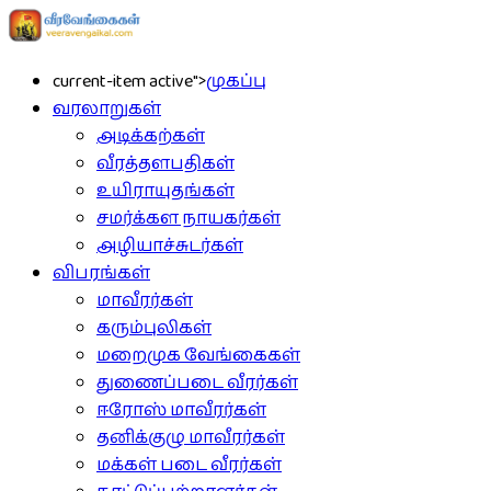
current-item active">
முகப்பு
வரலாறுகள்
அடிக்கற்கள்
வீரத்தளபதிகள்
உயிராயுதங்கள்
சமர்க்கள நாயகர்கள்
அழியாச்சுடர்கள்
விபரங்கள்
மாவீரர்கள்
கரும்புலிகள்
மறைமுக வேங்கைகள்
துணைப்படை வீரர்கள்
ஈரோஸ் மாவீரர்கள்
தனிக்குழு மாவீரர்கள்
மக்கள் படை வீரர்கள்