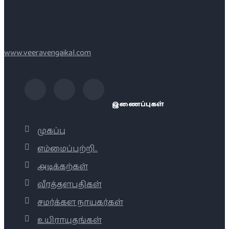
www.veeravengaikal.com
இணைப்புகள்
முகப்பு
எம்மைப்பற்றி..
அடிக்கற்கள்
வீரத்தளபதிகள்
சமர்க்கள நாயகர்கள்
உயிராயுதங்கள்