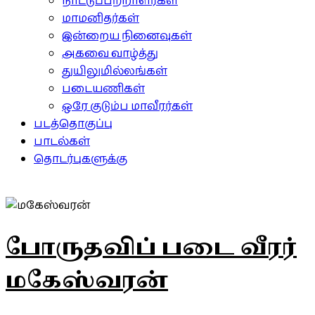
நாட்டுப்பற்றாளர்கள்
மாமனிதர்கள்
இன்றைய நினைவுகள்
அகவை வாழ்த்து
துயிலுமில்லங்கள்
படையணிகள்
ஒரே குடும்ப மாவீரர்கள்
படத்தொகுப்பு
பாடல்கள்
தொடர்புகளுக்கு
போருதவிப் படை வீரர்
மகேஸ்வரன்