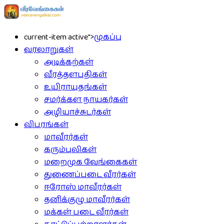
current-item active">
முகப்பு
வரலாறுகள்
அடிக்கற்கள்
வீரத்தளபதிகள்
உயிராயுதங்கள்
சமர்க்கள நாயகர்கள்
அழியாச்சுடர்கள்
விபரங்கள்
மாவீரர்கள்
கரும்புலிகள்
மறைமுக வேங்கைகள்
துணைப்படை வீரர்கள்
ஈரோஸ் மாவீரர்கள்
தனிக்குழு மாவீரர்கள்
மக்கள் படை வீரர்கள்