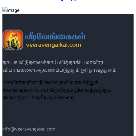
தாயக விடுதலைக்காய் வித்தாகிய மாவீரர்
விபரங்களை ஆவணப்படுத்தும் ஓர் தரவுத்தளம்.
“மாவீரர்களின் நினைவுகள் வரலாற்றுச்
சின்னங்களாக என்றென்றும் நிலைத்து நிற்க
வேண்டும் ”- தேசியத் தலைவர்
info@veeravengaikal.com