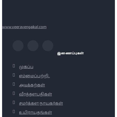
www.veeravengaikal.com
இணைப்புகள்
முகப்பு
எம்மைப்பற்றி..
அடிக்கற்கள்
வீரத்தளபதிகள்
சமர்க்கள நாயகர்கள்
உயிராயுதங்கள்