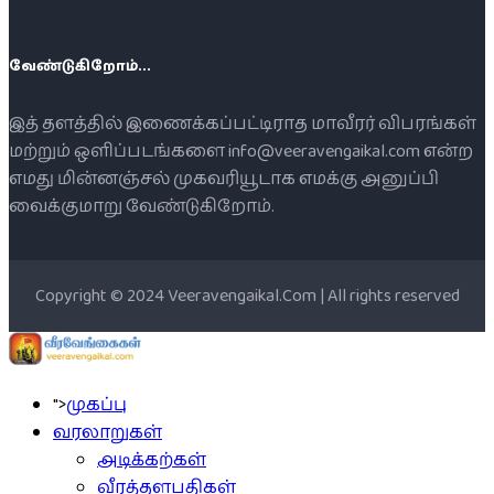
வேண்டுகிறோம்...
இத் தளத்தில் இணைக்கப்பட்டிராத மாவீரர் விபரங்கள்
மற்றும் ஒளிப்படங்களை info@veeravengaikal.com என்ற
எமது மின்னஞ்சல் முகவரியூடாக எமக்கு அனுப்பி
வைக்குமாறு வேண்டுகிறோம்.
Copyright © 2024 Veeravengaikal.Com | All rights reserved
">
முகப்பு
வரலாறுகள்
அடிக்கற்கள்
வீரத்தளபதிகள்