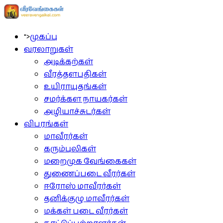
">
முகப்பு
வரலாறுகள்
அடிக்கற்கள்
வீரத்தளபதிகள்
உயிராயுதங்கள்
சமர்க்கள நாயகர்கள்
அழியாச்சுடர்கள்
விபரங்கள்
மாவீரர்கள்
கரும்புலிகள்
மறைமுக வேங்கைகள்
துணைப்படை வீரர்கள்
ஈரோஸ் மாவீரர்கள்
தனிக்குழு மாவீரர்கள்
மக்கள் படை வீரர்கள்