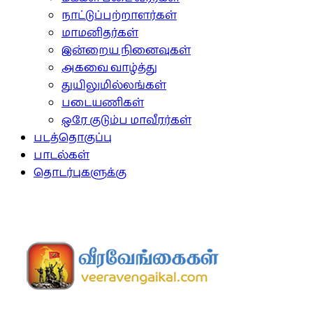
நாட்டுப்பற்றாளர்கள்
மாமனிதர்கள்
இன்றைய நினைவுகள்
அகவை வாழ்த்து
துயிலுமில்லங்கள்
படையணிகள்
ஒரே குடும்ப மாவீரர்கள்
படத்தொகுப்பு
பாடல்கள்
தொடர்புகளுக்கு