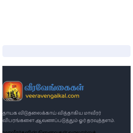
தாயக விடுதலைக்காய் வித்தாகிய மாவீரர்
விபரங்களை ஆவணப்படுத்தும் ஓர் தரவுத்தளம்.
“மாவீரர்களின் நினைவுகள் வரலாற்றுச்