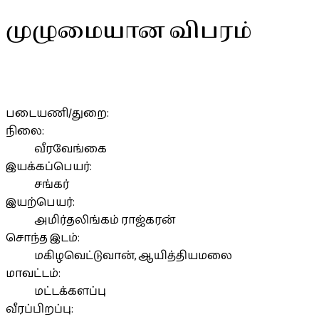
முழுமையான விபரம்
படையணி/துறை:
நிலை:
வீரவேங்கை
இயக்கப்பெயர்:
சங்கர்
இயற்பெயர்:
அமிர்தலிங்கம் ராஜ்கரன்
சொந்த இடம்:
மகிழவெட்டுவான், ஆயித்தியமலை
மாவட்டம்:
மட்டக்களப்பு
வீரப்பிறப்பு: