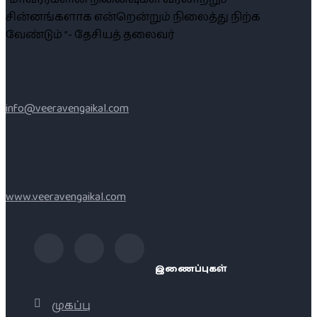
சின்னங்களாக என்றென்றும் நிலைத்து நிற்க
வேண்டும் ”- தேசியத் தலைவர்
info@veeravengaikal.com
www.veeravengaikal.com
இணைப்புகள்
முகப்பு