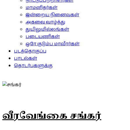
நாட்டுப்பற்றாளர்கள்
மாமனிதர்கள்
இன்றைய நினைவுகள்
அகவை வாழ்த்து
துயிலுமில்லங்கள்
படையணிகள்
ஒரே குடும்ப மாவீரர்கள்
படத்தொகுப்பு
பாடல்கள்
தொடர்புகளுக்கு
வீரவேங்கை சங்கர்