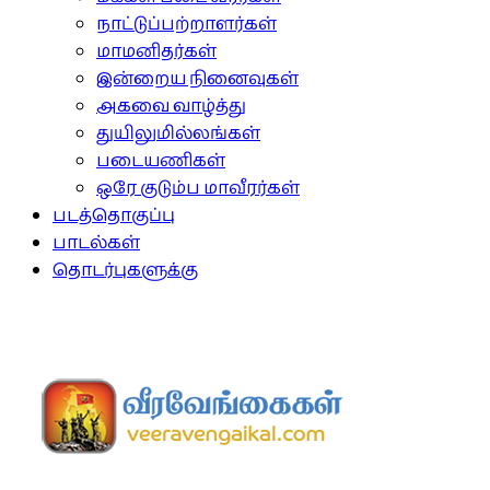
நாட்டுப்பற்றாளர்கள்
மாமனிதர்கள்
இன்றைய நினைவுகள்
அகவை வாழ்த்து
துயிலுமில்லங்கள்
படையணிகள்
ஒரே குடும்ப மாவீரர்கள்
படத்தொகுப்பு
பாடல்கள்
தொடர்புகளுக்கு