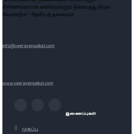
சின்னங்களாக என்றென்றும் நிலைத்து நிற்க
வேண்டும் ”- தேசியத் தலைவர்
info@veeravengaikal.com
www.veeravengaikal.com
இணைப்புகள்
முகப்பு