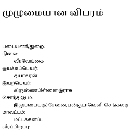
முழுமையான விபரம்
படையணி/துறை:
நிலை:
வீரவேங்கை
இயக்கப்பெயர்:
தயாகரன்
இயற்பெயர்:
கிருஸ்ணபிள்ளை இராசு
சொந்த இடம்:
இலுப்பையடிச்சேனை, பன்குடாவெளி, செங்கலடி
மாவட்டம்:
மட்டக்களப்பு
வீரப்பிறப்பு: