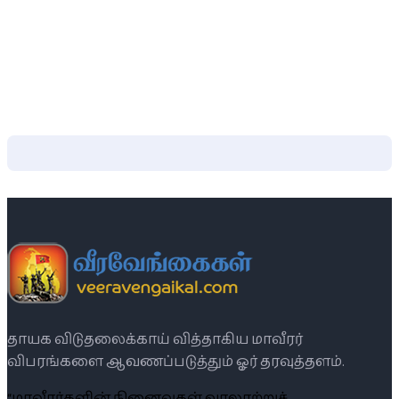
தாயக விடுதலைக்காய் வித்தாகிய மாவீரர்
விபரங்களை ஆவணப்படுத்தும் ஓர் தரவுத்தளம்.
“மாவீரர்களின் நினைவுகள் வரலாற்றுச்