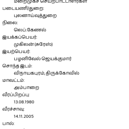
மறைமுகச் செயற்பாட்டாளர்கள்
படையணி/துறை:
புலனாய்வுத்துறை
நிலை:
லெப்.கேணல்
இயக்கப்பெயர்:
முகிலன் (சுரேஸ்)
இயற்பெயர்:
பழனிவேல் ஜெயக்குமார்
சொந்த இடம்:
விநாயகபுரம், திருக்கோவில்
மாவட்டம்:
அம்பாறை
வீரப்பிறப்பு:
13.08.1980
வீரச்சாவு:
14.11.2005
பால்: