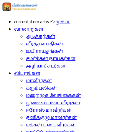
current-item active">
முகப்பு
வரலாறுகள்
அடிக்கற்கள்
வீரத்தளபதிகள்
உயிராயுதங்கள்
சமர்க்கள நாயகர்கள்
அழியாச்சுடர்கள்
விபரங்கள்
மாவீரர்கள்
கரும்புலிகள்
மறைமுக வேங்கைகள்
துணைப்படை வீரர்கள்
ஈரோஸ் மாவீரர்கள்
தனிக்குழு மாவீரர்கள்
மக்கள் படை வீரர்கள்