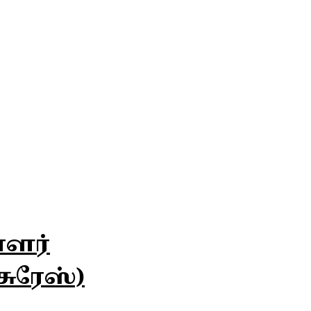
ாளர்
ுரேஸ்)