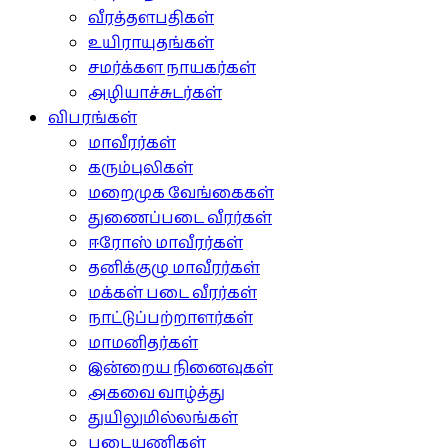
வீரத்தளபதிகள்
உயிராயுதங்கள்
சமர்க்கள நாயகர்கள்
அழியாச்சுடர்கள்
விபரங்கள்
மாவீரர்கள்
கரும்புலிகள்
மறைமுக வேங்கைகள்
துணைப்படை வீரர்கள்
ஈரோஸ் மாவீரர்கள்
தனிக்குழு மாவீரர்கள்
மக்கள் படை வீரர்கள்
நாட்டுப்பற்றாளர்கள்
மாமனிதர்கள்
இன்றைய நினைவுகள்
அகவை வாழ்த்து
துயிலுமில்லங்கள்
படையணிகள்