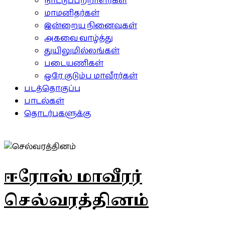
நாட்டுப்பற்றாளர்கள்
மாமனிதர்கள்
இன்றைய நினைவுகள்
அகவை வாழ்த்து
துயிலுமில்லங்கள்
படையணிகள்
ஒரே குடும்ப மாவீரர்கள்
படத்தொகுப்பு
பாடல்கள்
தொடர்புகளுக்கு
ஈரோஸ் மாவீரர்
செல்வரத்தினம்