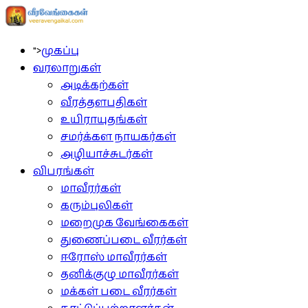
">
முகப்பு
வரலாறுகள்
அடிக்கற்கள்
வீரத்தளபதிகள்
உயிராயுதங்கள்
சமர்க்கள நாயகர்கள்
அழியாச்சுடர்கள்
விபரங்கள்
மாவீரர்கள்
கரும்புலிகள்
மறைமுக வேங்கைகள்
துணைப்படை வீரர்கள்
ஈரோஸ் மாவீரர்கள்
தனிக்குழு மாவீரர்கள்
மக்கள் படை வீரர்கள்