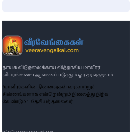
தாயக விடுதலைக்காய் வித்தாகிய மாவீரர்
விபரங்களை ஆவணப்படுத்தும் ஓர் தரவுத்தளம்.
“மாவீரர்களின் நினைவுகள் வரலாற்றுச்
சின்னங்களாக என்றென்றும் நிலைத்து நிற்க
வேண்டும் ”- தேசியத் தலைவர்