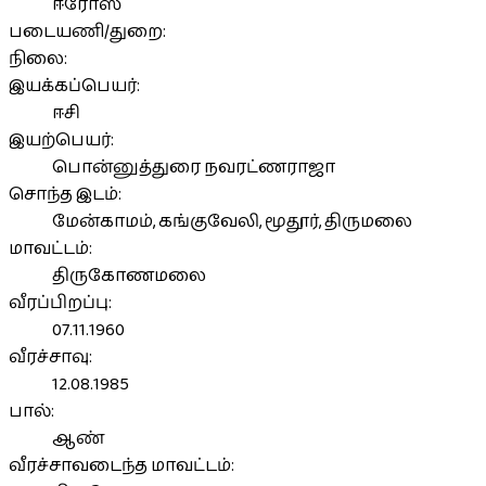
ஈரோஸ்
படையணி/துறை:
நிலை:
இயக்கப்பெயர்:
ஈசி
இயற்பெயர்:
பொன்னுத்துரை நவரட்ணராஜா
சொந்த இடம்:
மேன்காமம், கங்குவேலி, மூதூர், திருமலை
மாவட்டம்:
திருகோணமலை
வீரப்பிறப்பு:
07.11.1960
வீரச்சாவு:
12.08.1985
பால்:
ஆண்
வீரச்சாவடைந்த மாவட்டம்: