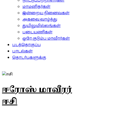
நாட்டுப்பற்றாளர்கள்
மாமனிதர்கள்
இன்றைய நினைவுகள்
அகவை வாழ்த்து
துயிலுமில்லங்கள்
படையணிகள்
ஒரே குடும்ப மாவீரர்கள்
படத்தொகுப்பு
பாடல்கள்
தொடர்புகளுக்கு
ஈரோஸ் மாவீரர்
ஈசி