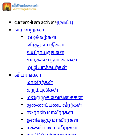
current-item active">
முகப்பு
வரலாறுகள்
அடிக்கற்கள்
வீரத்தளபதிகள்
உயிராயுதங்கள்
சமர்க்கள நாயகர்கள்
அழியாச்சுடர்கள்
விபரங்கள்
மாவீரர்கள்
கரும்புலிகள்
மறைமுக வேங்கைகள்
துணைப்படை வீரர்கள்
ஈரோஸ் மாவீரர்கள்
தனிக்குழு மாவீரர்கள்
மக்கள் படை வீரர்கள்