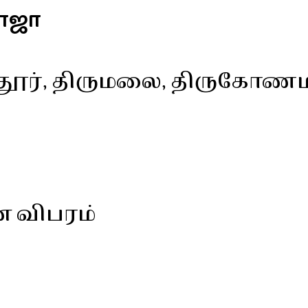
ாஜா
மூதூர், திருமலை, திருகோ
ன விபரம்