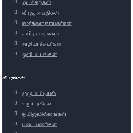
அடிக்கற்கள்
வீரத்தளபதிகள்
சமர்க்கள நாயகர்கள்
உயிராயுதங்கள்
அழியாச்சுடர்கள்
ஒளிப்படங்கள்
விபரங்கள்
முழுப்பட்டியல்
கரும்புலிகள்
துயிலுமில்லங்கள்
படையணிகள்