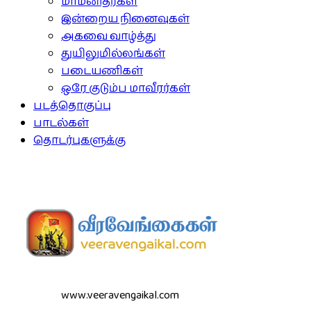
மாமனிதர்கள்
இன்றைய நினைவுகள்
அகவை வாழ்த்து
துயிலுமில்லங்கள்
படையணிகள்
ஒரே குடும்ப மாவீரர்கள்
படத்தொகுப்பு
பாடல்கள்
தொடர்புகளுக்கு
www.veeravengaikal.com