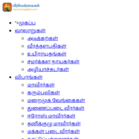
">
முகப்பு
வரலாறுகள்
அடிக்கற்கள்
வீரத்தளபதிகள்
உயிராயுதங்கள்
சமர்க்கள நாயகர்கள்
அழியாச்சுடர்கள்
விபரங்கள்
மாவீரர்கள்
கரும்புலிகள்
மறைமுக வேங்கைகள்
துணைப்படை வீரர்கள்
ஈரோஸ் மாவீரர்கள்
தனிக்குழு மாவீரர்கள்
மக்கள் படை வீரர்கள்