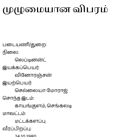
முழுமையான விபரம்
படையணி/துறை:
நிலை:
லெப்டினன்ட்
இயக்கப்பெயர்:
வினோரஞ்சன்
இயற்பெயர்:
செல்லையா மோராஜ்
சொந்த இடம்:
காயங்குளம், செங்கலடி
மாவட்டம்:
மட்டக்களப்பு
வீரப்பிறப்பு:
24.10.1980