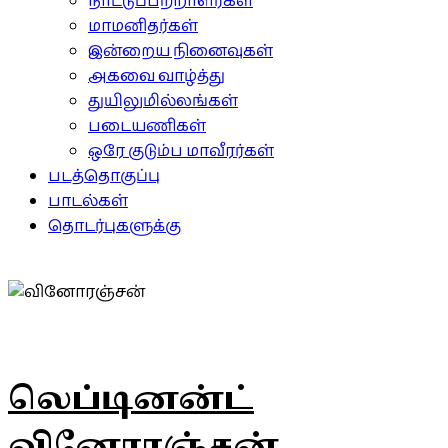
நாட்டுப்பற்றாளர்கள்
மாமனிதர்கள்
இன்றைய நினைவுகள்
அகவை வாழ்த்து
துயிலுமில்லங்கள்
படையணிகள்
ஒரே குடும்ப மாவீரர்கள்
படத்தொகுப்பு
பாடல்கள்
தொடர்புகளுக்கு
லெப்டினன்ட்
வினோரஞ்சன்