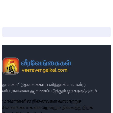
தாயக விடுதலைக்காய் வித்தாகிய மாவீரர்
விபரங்களை ஆவணப்படுத்தும் ஓர் தரவுத்தளம்.
“மாவீரர்களின் நினைவுகள் வரலாற்றுச்
சின்னங்களாக என்றென்றும் நிலைத்து நிற்க