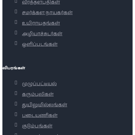
வீரத்தளபதிகள்
சமர்க்கள நாயகர்கள்
உயிராயுதங்கள்
அழியாச்சுடர்கள்
ஒளிப்படங்கள்
விபரங்கள்
முழுப்பட்டியல்
கரும்புலிகள்
துயிலுமில்லங்கள்
படையணிகள்
குடும்பங்கள்