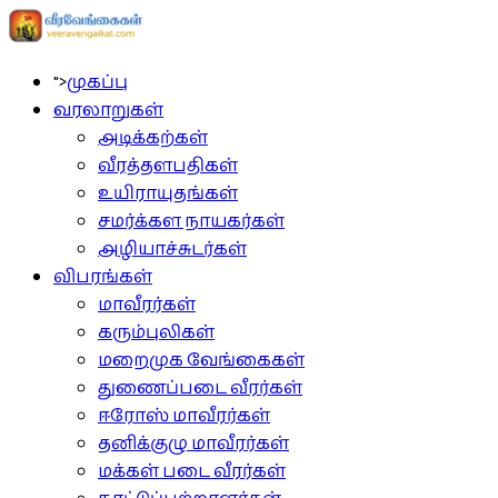
">
முகப்பு
வரலாறுகள்
அடிக்கற்கள்
வீரத்தளபதிகள்
உயிராயுதங்கள்
சமர்க்கள நாயகர்கள்
அழியாச்சுடர்கள்
விபரங்கள்
மாவீரர்கள்
கரும்புலிகள்
மறைமுக வேங்கைகள்
துணைப்படை வீரர்கள்
ஈரோஸ் மாவீரர்கள்
தனிக்குழு மாவீரர்கள்
மக்கள் படை வீரர்கள்