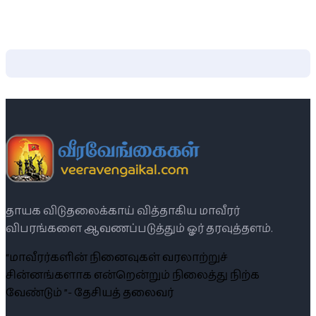
தாயக விடுதலைக்காய் வித்தாகிய மாவீரர்
விபரங்களை ஆவணப்படுத்தும் ஓர் தரவுத்தளம்.
“மாவீரர்களின் நினைவுகள் வரலாற்றுச்
சின்னங்களாக என்றென்றும் நிலைத்து நிற்க
வேண்டும் ”- தேசியத் தலைவர்