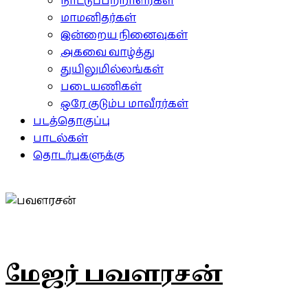
நாட்டுப்பற்றாளர்கள்
மாமனிதர்கள்
இன்றைய நினைவுகள்
அகவை வாழ்த்து
துயிலுமில்லங்கள்
படையணிகள்
ஒரே குடும்ப மாவீரர்கள்
படத்தொகுப்பு
பாடல்கள்
தொடர்புகளுக்கு
மேஜர் பவளரசன்