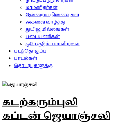
நாட்டுப்பற்றாளர்கள்
மாமனிதர்கள்
இன்றைய நினைவுகள்
அகவை வாழ்த்து
துயிலுமில்லங்கள்
படையணிகள்
ஒரே குடும்ப மாவீரர்கள்
படத்தொகுப்பு
பாடல்கள்
தொடர்புகளுக்கு
கடற்கரும்புலி
கப்டன் ஜெயாஞ்சலி