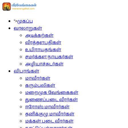
">
முகப்பு
வரலாறுகள்
அடிக்கற்கள்
வீரத்தளபதிகள்
உயிராயுதங்கள்
சமர்க்கள நாயகர்கள்
அழியாச்சுடர்கள்
விபரங்கள்
மாவீரர்கள்
கரும்புலிகள்
மறைமுக வேங்கைகள்
துணைப்படை வீரர்கள்
ஈரோஸ் மாவீரர்கள்
தனிக்குழு மாவீரர்கள்
மக்கள் படை வீரர்கள்