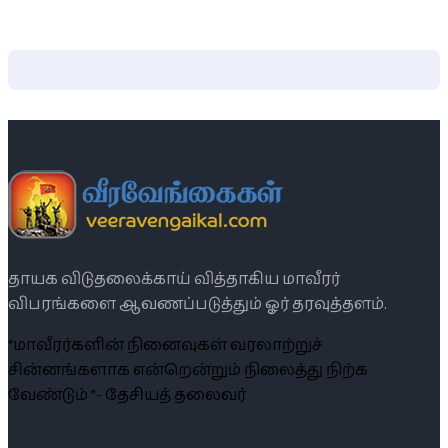
தாயக விடுதலைக்காய் வித்தாகிய மாவீரர்
விபரங்களை ஆவணப்படுத்தும் ஓர் தரவுத்தளம்.
“மாவீரர்களின் நினைவுகள் வரலாற்றுச்
சின்னங்களாக என்றென்றும் நிலைத்து நிற்க
வேண்டும் ”- தேசியத் தலைவர்