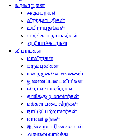
வரலாறுகள்
அடிக்கற்கள்
வீரத்தளபதிகள்
உயிராயுதங்கள்
சமர்க்கள நாயகர்கள்
அழியாச்சுடர்கள்
விபரங்கள்
மாவீரர்கள்
கரும்புலிகள்
மறைமுக வேங்கைகள்
துணைப்படை வீரர்கள்
ஈரோஸ் மாவீரர்கள்
தனிக்குழு மாவீரர்கள்
மக்கள் படை வீரர்கள்
நாட்டுப்பற்றாளர்கள்
மாமனிதர்கள்
இன்றைய நினைவுகள்
அகவை வாழ்த்து