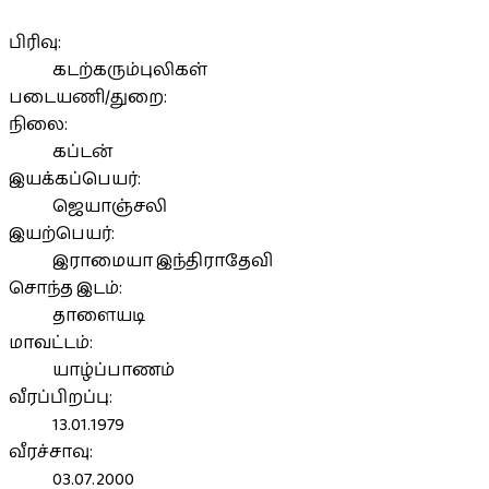
பிரிவு:
கடற்கரும்புலிகள்
படையணி/துறை:
நிலை:
கப்டன்
இயக்கப்பெயர்:
ஜெயாஞ்சலி
இயற்பெயர்:
இராமையா இந்திராதேவி
சொந்த இடம்:
தாளையடி
மாவட்டம்:
யாழ்ப்பாணம்
வீரப்பிறப்பு:
13.01.1979
வீரச்சாவு:
03.07.2000