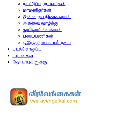
நாட்டுப்பற்றாளர்கள்
மாமனிதர்கள்
இன்றைய நினைவுகள்
அகவை வாழ்த்து
துயிலுமில்லங்கள்
படையணிகள்
ஒரே குடும்ப மாவீரர்கள்
படத்தொகுப்பு
பாடல்கள்
தொடர்புகளுக்கு