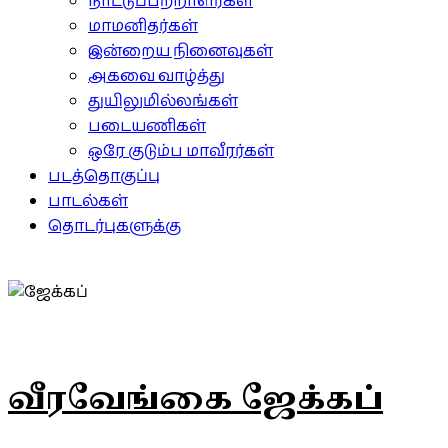
நாட்டுப்பற்றாளர்கள்
மாமனிதர்கள்
இன்றைய நினைவுகள்
அகவை வாழ்த்து
துயிலுமில்லங்கள்
படையணிகள்
ஒரே குடும்ப மாவீரர்கள்
படத்தொகுப்பு
பாடல்கள்
தொடர்புகளுக்கு
வீரவேங்கை ஜேக்கப்