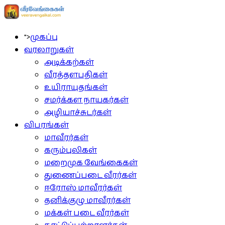
">
முகப்பு
வரலாறுகள்
அடிக்கற்கள்
வீரத்தளபதிகள்
உயிராயுதங்கள்
சமர்க்கள நாயகர்கள்
அழியாச்சுடர்கள்
விபரங்கள்
மாவீரர்கள்
கரும்புலிகள்
மறைமுக வேங்கைகள்
துணைப்படை வீரர்கள்
ஈரோஸ் மாவீரர்கள்
தனிக்குழு மாவீரர்கள்
மக்கள் படை வீரர்கள்