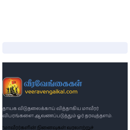
தாயக விடுதலைக்காய் வித்தாகிய மாவீரர்
விபரங்களை ஆவணப்படுத்தும் ஓர் தரவுத்தளம்.
“மாவீரர்களின் நினைவுகள் வரலாற்றுச்