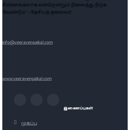
சின்னங்களாக என்றென்றும் நிலைத்து நிற்க
வேண்டும் ”- தேசியத் தலைவர்
info@veeravengaikal.com
www.veeravengaikal.com
இணைப்புகள்
முகப்பு