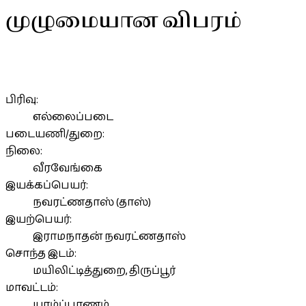
முழுமையான விபரம்
பிரிவு:
எல்லைப்படை
படையணி/துறை:
நிலை:
வீரவேங்கை
இயக்கப்பெயர்:
நவரட்ணதாஸ் (தாஸ்)
இயற்பெயர்:
இராமநாதன் நவரட்ணதாஸ்
சொந்த இடம்:
மயிலிட்டித்துறை, திருப்பூர்
மாவட்டம்:
யாழ்ப்பாணம்