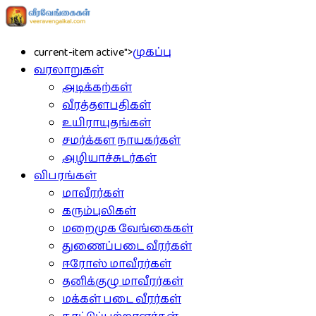
current-item active">
முகப்பு
வரலாறுகள்
அடிக்கற்கள்
வீரத்தளபதிகள்
உயிராயுதங்கள்
சமர்க்கள நாயகர்கள்
அழியாச்சுடர்கள்
விபரங்கள்
மாவீரர்கள்
கரும்புலிகள்
மறைமுக வேங்கைகள்
துணைப்படை வீரர்கள்
ஈரோஸ் மாவீரர்கள்
தனிக்குழு மாவீரர்கள்
மக்கள் படை வீரர்கள்