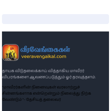
தாயக விடுதலைக்காய் வித்தாகிய மாவீரர்
விபரங்களை ஆவணப்படுத்தும் ஓர் தரவுத்தளம்.
“மாவீரர்களின் நினைவுகள் வரலாற்றுச்
சின்னங்களாக என்றென்றும் நிலைத்து நிற்க
வேண்டும் ”- தேசியத் தலைவர்