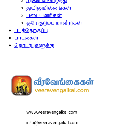
அகவை வாழ்த்து
துயிலுமில்லங்கள்
படையணிகள்
ஒரே குடும்ப மாவீரர்கள்
படத்தொகுப்பு
பாடல்கள்
தொடர்புகளுக்கு
www.veeravengaikal.com
info@veeravengaikal.com