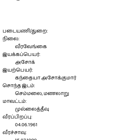
படையணி/துறை:
நிலை:
வீரவேங்கை
இயக்கப்பெயர்:
அசோக்
இயற்பெயர்:
கந்தையா அசோக்குமார்
சொந்த இடம்:
செம்மலை, மணலாறு
மாவட்டம்:
முல்லைத்தீவு
வீரப்பிறப்பு:
04.06.1961
வீரச்சாவு: