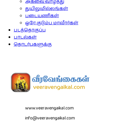
அகவை வாழ்த்து
துயிலுமில்லங்கள்
படையணிகள்
ஒரே குடும்ப மாவீரர்கள்
படத்தொகுப்பு
பாடல்கள்
தொடர்புகளுக்கு
www.veeravengaikal.com
info@veeravengaikal.com