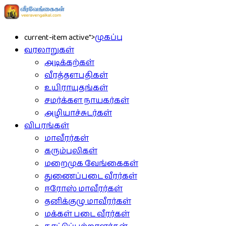
current-item active">
முகப்பு
வரலாறுகள்
அடிக்கற்கள்
வீரத்தளபதிகள்
உயிராயுதங்கள்
சமர்க்கள நாயகர்கள்
அழியாச்சுடர்கள்
விபரங்கள்
மாவீரர்கள்
கரும்புலிகள்
மறைமுக வேங்கைகள்
துணைப்படை வீரர்கள்
ஈரோஸ் மாவீரர்கள்
தனிக்குழு மாவீரர்கள்
மக்கள் படை வீரர்கள்