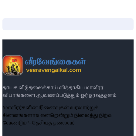
தாயக விடுதலைக்காய் வித்தாகிய மாவீரர்
விபரங்களை ஆவணப்படுத்தும் ஓர் தரவுத்தளம்.
“மாவீரர்களின் நினைவுகள் வரலாற்றுச்
சின்னங்களாக என்றென்றும் நிலைத்து நிற்க
வேண்டும் ”- தேசியத் தலைவர்