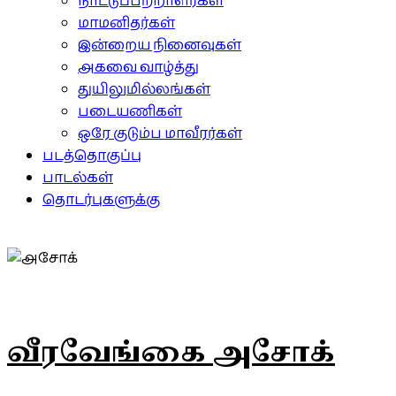
நாட்டுப்பற்றாளர்கள்
மாமனிதர்கள்
இன்றைய நினைவுகள்
அகவை வாழ்த்து
துயிலுமில்லங்கள்
படையணிகள்
ஒரே குடும்ப மாவீரர்கள்
படத்தொகுப்பு
பாடல்கள்
தொடர்புகளுக்கு
வீரவேங்கை அசோக்