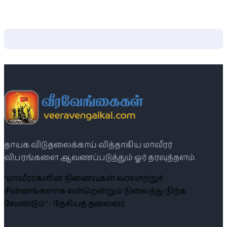
தாயக விடுதலைக்காய் வித்தாகிய மாவீரர்
விபரங்களை ஆவணப்படுத்தும் ஓர் தரவுத்தளம்.
“மாவீரர்களின் நினைவுகள் வரலாற்றுச்
சின்னங்களாக என்றென்றும் நிலைத்து நிற்க
வேண்டும் ”- தேசியத் தலைவர்