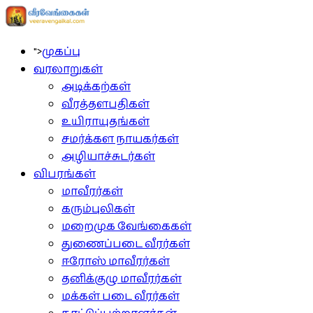
">
முகப்பு
வரலாறுகள்
அடிக்கற்கள்
வீரத்தளபதிகள்
உயிராயுதங்கள்
சமர்க்கள நாயகர்கள்
அழியாச்சுடர்கள்
விபரங்கள்
மாவீரர்கள்
கரும்புலிகள்
மறைமுக வேங்கைகள்
துணைப்படை வீரர்கள்
ஈரோஸ் மாவீரர்கள்
தனிக்குழு மாவீரர்கள்
மக்கள் படை வீரர்கள்