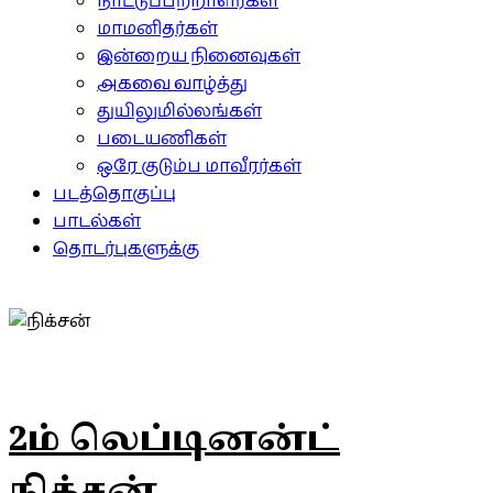
நாட்டுப்பற்றாளர்கள்
மாமனிதர்கள்
இன்றைய நினைவுகள்
அகவை வாழ்த்து
துயிலுமில்லங்கள்
படையணிகள்
ஒரே குடும்ப மாவீரர்கள்
படத்தொகுப்பு
பாடல்கள்
தொடர்புகளுக்கு
2ம் லெப்டினன்ட்
நிக்சன்