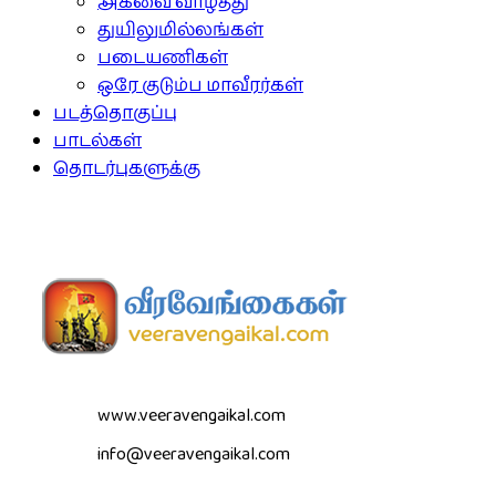
அகவை வாழ்த்து
துயிலுமில்லங்கள்
படையணிகள்
ஒரே குடும்ப மாவீரர்கள்
படத்தொகுப்பு
பாடல்கள்
தொடர்புகளுக்கு
www.veeravengaikal.com
info@veeravengaikal.com