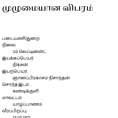
முழுமையான விபரம்
படையணி/துறை:
நிலை:
2ம் லெப்டினன்ட்
இயக்கப்பெயர்:
நிக்சன்
இயற்பெயர்:
ஞானப்பிரகாசம் நிசாந்தன்
சொந்த இடம்:
சுண்டிக்குளி
மாவட்டம்:
யாழ்ப்பாணம்
வீரப்பிறப்பு:
15.05.1971