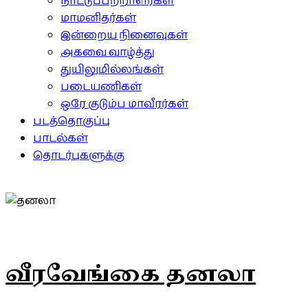
நாட்டுப்பற்றாளர்கள்
மாமனிதர்கள்
இன்றைய நினைவுகள்
அகவை வாழ்த்து
துயிலுமில்லங்கள்
படையணிகள்
ஒரே குடும்ப மாவீரர்கள்
படத்தொகுப்பு
பாடல்கள்
தொடர்புகளுக்கு
வீரவேங்கை தனலா