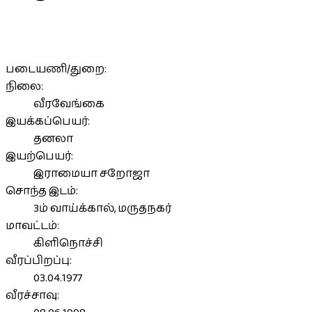
படையணி/துறை:
நிலை:
வீரவேங்கை
இயக்கப்பெயர்:
தனலா
இயற்பெயர்:
இராமையா சறோஜா
சொந்த இடம்:
3ம் வாய்க்கால், மருதநகர்
மாவட்டம்:
கிளிநொச்சி
வீரப்பிறப்பு:
03.04.1977
வீரச்சாவு: