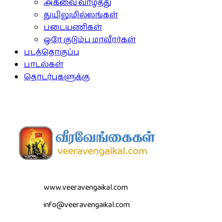
அகவை வாழ்த்து
துயிலுமில்லங்கள்
படையணிகள்
ஒரே குடும்ப மாவீரர்கள்
படத்தொகுப்பு
பாடல்கள்
தொடர்புகளுக்கு
www.veeravengaikal.com
info@veeravengaikal.com