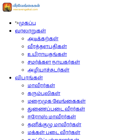
">
முகப்பு
வரலாறுகள்
அடிக்கற்கள்
வீரத்தளபதிகள்
உயிராயுதங்கள்
சமர்க்கள நாயகர்கள்
அழியாச்சுடர்கள்
விபரங்கள்
மாவீரர்கள்
கரும்புலிகள்
மறைமுக வேங்கைகள்
துணைப்படை வீரர்கள்
ஈரோஸ் மாவீரர்கள்
தனிக்குழு மாவீரர்கள்
மக்கள் படை வீரர்கள்