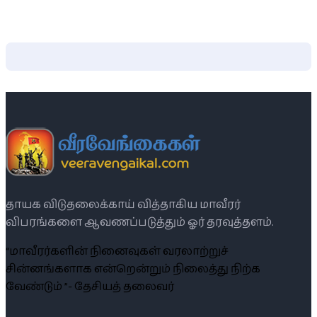
தாயக விடுதலைக்காய் வித்தாகிய மாவீரர்
விபரங்களை ஆவணப்படுத்தும் ஓர் தரவுத்தளம்.
“மாவீரர்களின் நினைவுகள் வரலாற்றுச்
சின்னங்களாக என்றென்றும் நிலைத்து நிற்க
வேண்டும் ”- தேசியத் தலைவர்