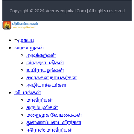
Copyright © 2024 Veeravengaikal.Com | All rights reserved
">
முகப்பு
வரலாறுகள்
அடிக்கற்கள்
வீரத்தளபதிகள்
உயிராயுதங்கள்
சமர்க்கள நாயகர்கள்
அழியாச்சுடர்கள்
விபரங்கள்
மாவீரர்கள்
கரும்புலிகள்
மறைமுக வேங்கைகள்
துணைப்படை வீரர்கள்
ஈரோஸ் மாவீரர்கள்