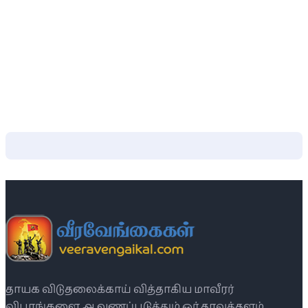
தாயக விடுதலைக்காய் வித்தாகிய மாவீரர்
விபரங்களை ஆவணப்படுத்தும் ஓர் தரவுத்தளம்.