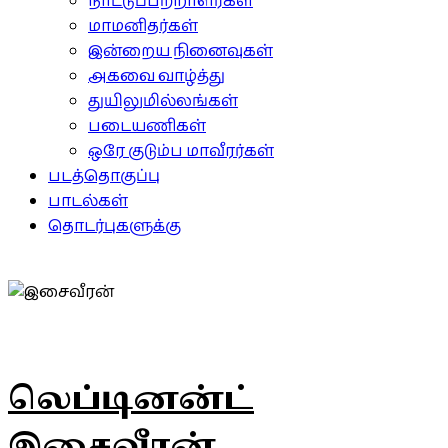
நாட்டுப்பற்றாளர்கள்
மாமனிதர்கள்
இன்றைய நினைவுகள்
அகவை வாழ்த்து
துயிலுமில்லங்கள்
படையணிகள்
ஒரே குடும்ப மாவீரர்கள்
படத்தொகுப்பு
பாடல்கள்
தொடர்புகளுக்கு
லெப்டினன்ட்
இசைவீரன்