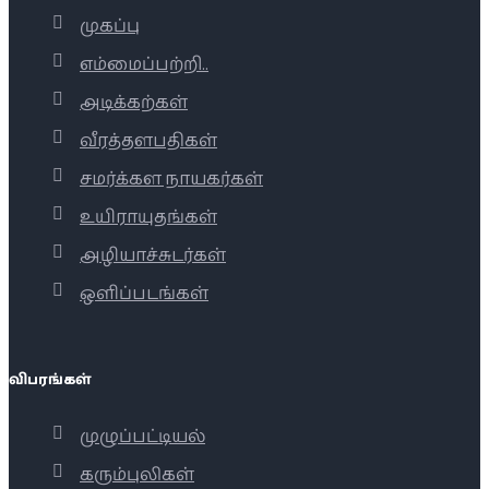
முகப்பு
எம்மைப்பற்றி..
அடிக்கற்கள்
வீரத்தளபதிகள்
சமர்க்கள நாயகர்கள்
உயிராயுதங்கள்
அழியாச்சுடர்கள்
ஒளிப்படங்கள்
விபரங்கள்
முழுப்பட்டியல்
கரும்புலிகள்