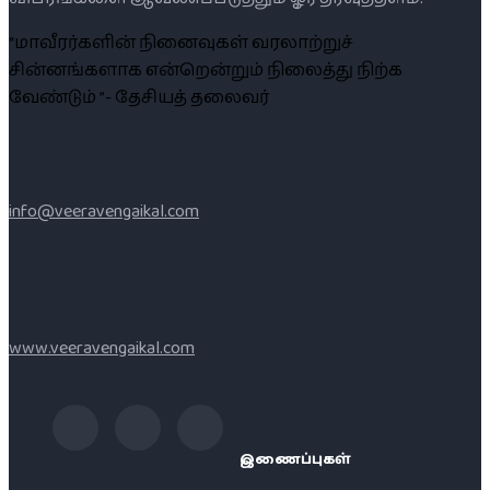
“மாவீரர்களின் நினைவுகள் வரலாற்றுச்
சின்னங்களாக என்றென்றும் நிலைத்து நிற்க
வேண்டும் ”- தேசியத் தலைவர்
info@veeravengaikal.com
www.veeravengaikal.com
இணைப்புகள்