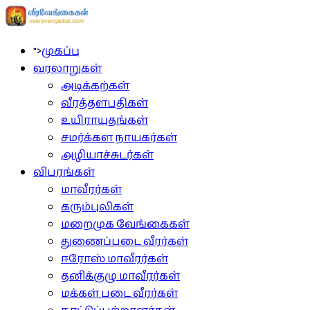
">
முகப்பு
வரலாறுகள்
அடிக்கற்கள்
வீரத்தளபதிகள்
உயிராயுதங்கள்
சமர்க்கள நாயகர்கள்
அழியாச்சுடர்கள்
விபரங்கள்
மாவீரர்கள்
கரும்புலிகள்
மறைமுக வேங்கைகள்
துணைப்படை வீரர்கள்
ஈரோஸ் மாவீரர்கள்
தனிக்குழு மாவீரர்கள்
மக்கள் படை வீரர்கள்