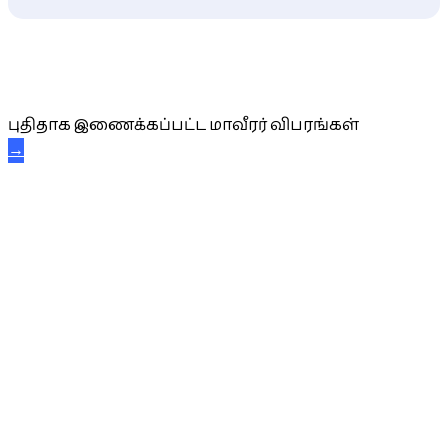
புதிய மாவீரர் விபரங்கள்
புதிதாக இணைக்கப்பட்ட மாவீரர் விபரங்கள்
→
அகவை வாழ்த்து