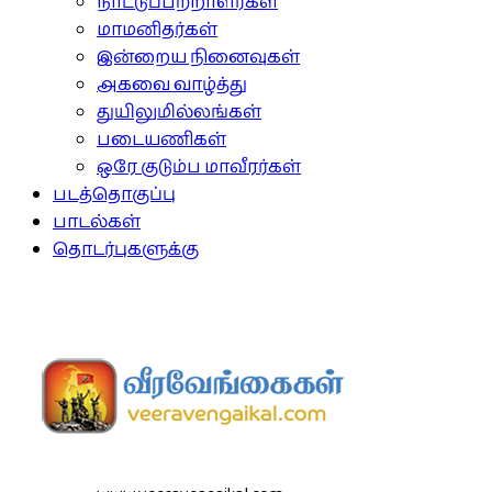
நாட்டுப்பற்றாளர்கள்
மாமனிதர்கள்
இன்றைய நினைவுகள்
அகவை வாழ்த்து
துயிலுமில்லங்கள்
படையணிகள்
ஒரே குடும்ப மாவீரர்கள்
படத்தொகுப்பு
பாடல்கள்
தொடர்புகளுக்கு