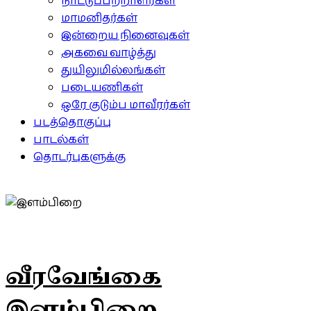
நாட்டுப்பற்றாளர்கள்
மாமனிதர்கள்
இன்றைய நினைவுகள்
அகவை வாழ்த்து
துயிலுமில்லங்கள்
படையணிகள்
ஒரே குடும்ப மாவீரர்கள்
படத்தொகுப்பு
பாடல்கள்
தொடர்புகளுக்கு
வீரவேங்கை
இளம்பிறை