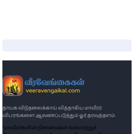
தாயக விடுதலைக்காய் வித்தாகிய மாவீரர்
விபரங்களை ஆவணப்படுத்தும் ஓர் தரவுத்தளம்.
“மாவீரர்களின் நினைவுகள் வரலாற்றுச்