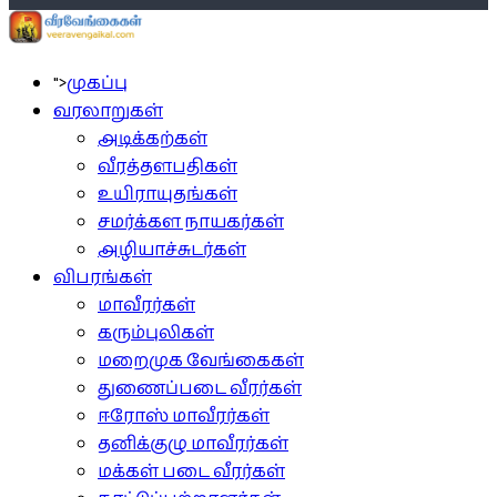
">
முகப்பு
வரலாறுகள்
அடிக்கற்கள்
வீரத்தளபதிகள்
உயிராயுதங்கள்
சமர்க்கள நாயகர்கள்
அழியாச்சுடர்கள்
விபரங்கள்
மாவீரர்கள்
கரும்புலிகள்
மறைமுக வேங்கைகள்
துணைப்படை வீரர்கள்
ஈரோஸ் மாவீரர்கள்
தனிக்குழு மாவீரர்கள்
மக்கள் படை வீரர்கள்