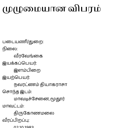
முழுமையான விபரம்
படையணி/துறை:
நிலை:
வீரவேங்கை
இயக்கப்பெயர்:
இளம்பிறை
இயற்பெயர்:
நவரட்ணம் தியாகராசா
சொந்த இடம்:
மாவடிச்சேனை, மூதூர்
மாவட்டம்:
திருகோணமலை
வீரப்பிறப்பு:
02.10.1983