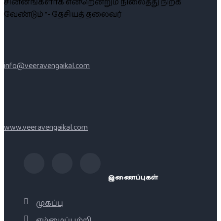
சின்னங்களாக என்றென்றும் நிலைத்து நிற்க
வேண்டும் ”- தேசியத் தலைவர்
info@veeravengaikal.com
www.veeravengaikal.com
இணைப்புகள்
முகப்பு
எம்மைப்பற்றி..