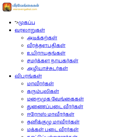
">
முகப்பு
வரலாறுகள்
அடிக்கற்கள்
வீரத்தளபதிகள்
உயிராயுதங்கள்
சமர்க்கள நாயகர்கள்
அழியாச்சுடர்கள்
விபரங்கள்
மாவீரர்கள்
கரும்புலிகள்
மறைமுக வேங்கைகள்
துணைப்படை வீரர்கள்
ஈரோஸ் மாவீரர்கள்
தனிக்குழு மாவீரர்கள்
மக்கள் படை வீரர்கள்