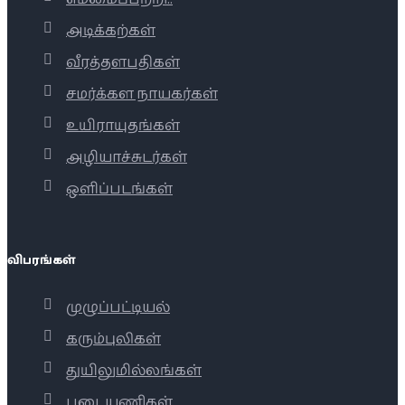
அடிக்கற்கள்
வீரத்தளபதிகள்
சமர்க்கள நாயகர்கள்
உயிராயுதங்கள்
அழியாச்சுடர்கள்
ஒளிப்படங்கள்
விபரங்கள்
முழுப்பட்டியல்
கரும்புலிகள்
துயிலுமில்லங்கள்
படையணிகள்