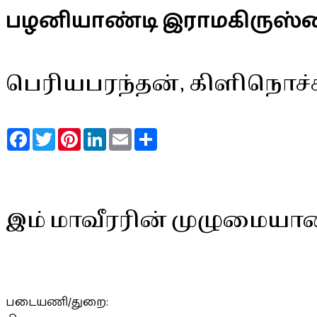
பழனியாண்டி இராமகிருஸ
பெரியபரந்தன், கிளிநொச்
Facebook
Twitter
Pinterest
LinkedIn
Email
Share
இம் மாவீரரின் முழுமையா
படையணி/துறை: