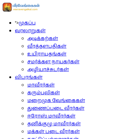
">
முகப்பு
வரலாறுகள்
அடிக்கற்கள்
வீரத்தளபதிகள்
உயிராயுதங்கள்
சமர்க்கள நாயகர்கள்
அழியாச்சுடர்கள்
விபரங்கள்
மாவீரர்கள்
கரும்புலிகள்
மறைமுக வேங்கைகள்
துணைப்படை வீரர்கள்
ஈரோஸ் மாவீரர்கள்
தனிக்குழு மாவீரர்கள்
மக்கள் படை வீரர்கள்