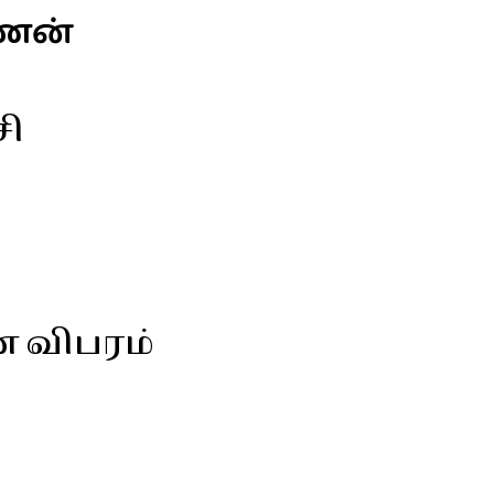
்ணன்
சி
ன விபரம்