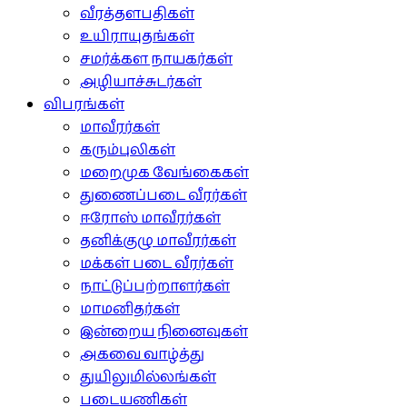
வீரத்தளபதிகள்
உயிராயுதங்கள்
சமர்க்கள நாயகர்கள்
அழியாச்சுடர்கள்
விபரங்கள்
மாவீரர்கள்
கரும்புலிகள்
மறைமுக வேங்கைகள்
துணைப்படை வீரர்கள்
ஈரோஸ் மாவீரர்கள்
தனிக்குழு மாவீரர்கள்
மக்கள் படை வீரர்கள்
நாட்டுப்பற்றாளர்கள்
மாமனிதர்கள்
இன்றைய நினைவுகள்
அகவை வாழ்த்து
துயிலுமில்லங்கள்
படையணிகள்