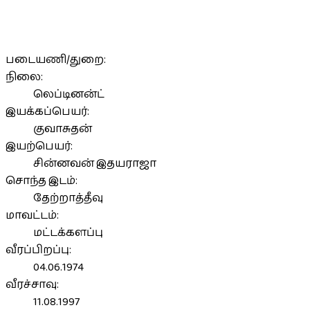
படையணி/துறை:
நிலை:
லெப்டினன்ட்
இயக்கப்பெயர்:
குவாசுதன்
இயற்பெயர்:
சின்னவன் இதயராஜா
சொந்த இடம்:
தேற்றாத்தீவு
மாவட்டம்:
மட்டக்களப்பு
வீரப்பிறப்பு:
04.06.1974
வீரச்சாவு:
11.08.1997