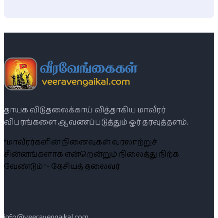
தாயக விடுதலைக்காய் வித்தாகிய மாவீரர்
விபரங்களை ஆவணப்படுத்தும் ஓர் தரவுத்தளம்.
“மாவீரர்களின் நினைவுகள் வரலாற்றுச்
சின்னங்களாக என்றென்றும் நிலைத்து நிற்க
வேண்டும் ”- தேசியத் தலைவர்
info@veeravengaikal.com