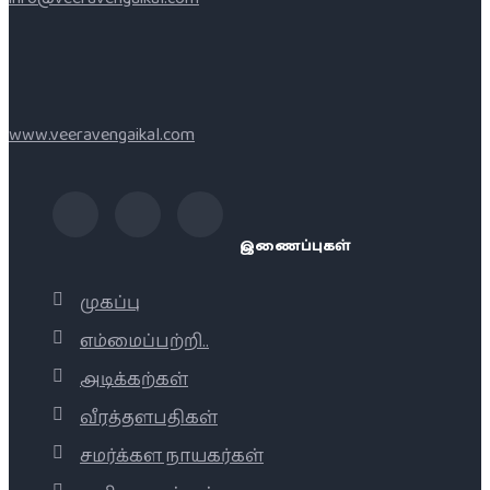
www.veeravengaikal.com
இணைப்புகள்
முகப்பு
எம்மைப்பற்றி..
அடிக்கற்கள்
வீரத்தளபதிகள்
சமர்க்கள நாயகர்கள்