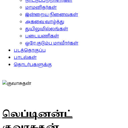
நாட்டுப்பற்றாளர்கள்
மாமனிதர்கள்
இன்றைய நினைவுகள்
அகவை வாழ்த்து
துயிலுமில்லங்கள்
படையணிகள்
ஒரே குடும்ப மாவீரர்கள்
படத்தொகுப்பு
பாடல்கள்
தொடர்புகளுக்கு
லெப்டினன்ட்
குவாசுதன்