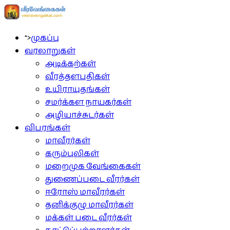
">
முகப்பு
வரலாறுகள்
அடிக்கற்கள்
வீரத்தளபதிகள்
உயிராயுதங்கள்
சமர்க்கள நாயகர்கள்
அழியாச்சுடர்கள்
விபரங்கள்
மாவீரர்கள்
கரும்புலிகள்
மறைமுக வேங்கைகள்
துணைப்படை வீரர்கள்
ஈரோஸ் மாவீரர்கள்
தனிக்குழு மாவீரர்கள்
மக்கள் படை வீரர்கள்