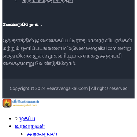
கரும்புலித்தாக்குதல்
வேண்டுகிறோம்...
இத் தளத்தில் இணைக்கப்பட்டிராத மாவீரர் விபரங்கள்
மற்றும் ஒளிப்படங்களை info@veeravengaikal.com என்ற
எமது மின்னஞ்சல் முகவரியூடாக எமக்கு அனுப்பி
வைக்குமாறு வேண்டுகிறோம்.
Copyright © 2024 Veeravengaikal.Com | All rights reserved
">
முகப்பு
வரலாறுகள்
அடிக்கற்கள்