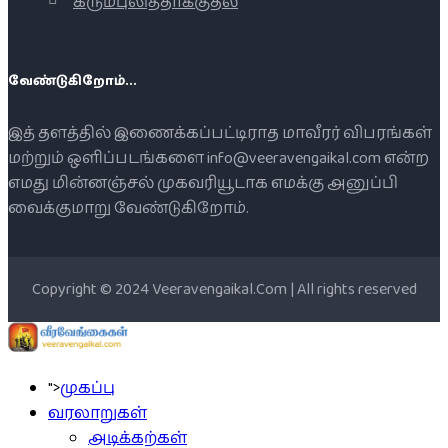
கரும்புலித்தாக்குதல்
வேண்டுகிறோம்...
இத் தளத்தில் இணைக்கப்பட்டிராத மாவீரர் விபரங்கள்
மற்றும் ஒளிப்படங்களை info@veeravengaikal.com என்ற
எமது மின்னஞ்சல் முகவரியூடாக எமக்கு அனுப்பி
வைக்குமாறு வேண்டுகிறோம்.
Copyright © 2024 Veeravengaikal.Com | All rights reserved
">
முகப்பு
வரலாறுகள்
அடிக்கற்கள்