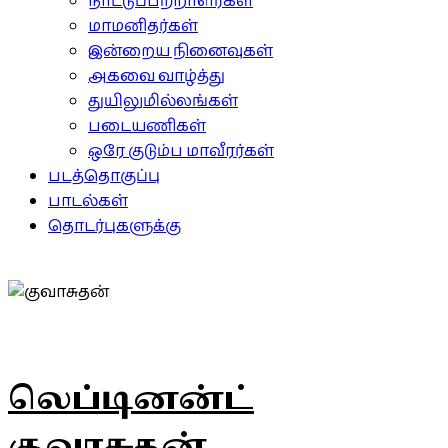
நாட்டுப்பற்றாளர்கள்
மாமனிதர்கள்
இன்றைய நினைவுகள்
அகவை வாழ்த்து
துயிலுமில்லங்கள்
படையணிகள்
ஒரே குடும்ப மாவீரர்கள்
படத்தொகுப்பு
பாடல்கள்
தொடர்புகளுக்கு
லெப்டினன்ட்
குவாசுதன்