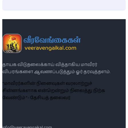
தாயக விடுதலைக்காய் வித்தாகிய மாவீரர்
விபரங்களை ஆவணப்படுத்தும் ஓர் தரவுத்தளம்.
“மாவீரர்களின் நினைவுகள் வரலாற்றுச்
சின்னங்களாக என்றென்றும் நிலைத்து நிற்க
வேண்டும் ”- தேசியத் தலைவர்
info@veeravengaikal.com