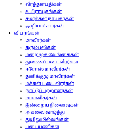
வீரத்தளபதிகள்
உயிராயுதங்கள்
சமர்க்கள நாயகர்கள்
அழியாச்சுடர்கள்
விபரங்கள்
மாவீரர்கள்
கரும்புலிகள்
மறைமுக வேங்கைகள்
துணைப்படை வீரர்கள்
ஈரோஸ் மாவீரர்கள்
தனிக்குழு மாவீரர்கள்
மக்கள் படை வீரர்கள்
நாட்டுப்பற்றாளர்கள்
மாமனிதர்கள்
இன்றைய நினைவுகள்
அகவை வாழ்த்து
துயிலுமில்லங்கள்
படையணிகள்