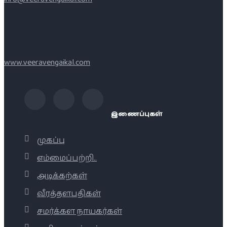
www.veeravengaikal.com
இணைப்புகள்
முகப்பு
எம்மைப்பற்றி..
அடிக்கற்கள்
வீரத்தளபதிகள்
சமர்க்கள நாயகர்கள்