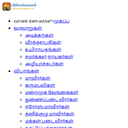
current-item active">
முகப்பு
வரலாறுகள்
அடிக்கற்கள்
வீரத்தளபதிகள்
உயிராயுதங்கள்
சமர்க்கள நாயகர்கள்
அழியாச்சுடர்கள்
விபரங்கள்
மாவீரர்கள்
கரும்புலிகள்
மறைமுக வேங்கைகள்
துணைப்படை வீரர்கள்
ஈரோஸ் மாவீரர்கள்
தனிக்குழு மாவீரர்கள்
மக்கள் படை வீரர்கள்