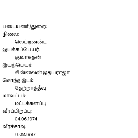
படையணி/துறை:
நிலை:
லெப்டினன்ட்
இயக்கப்பெயர்:
குவாசுதன்
இயற்பெயர்:
சின்னவன் இதயராஜா
சொந்த இடம்:
தேற்றாத்தீவு
மாவட்டம்:
மட்டக்களப்பு
வீரப்பிறப்பு:
04.06.1974
வீரச்சாவு:
11.08.1997