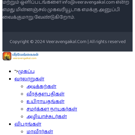
மற்றும் ஒளிப்படங்களை info@veeravengaikal.com என்ற
எமது மின்னஞ்சல் முகவரியூடாக எமக்கு அனுப்பி
வைக்குமாறு வேண்டுகிறோம்.
Copyright © 2024 Veeravengaikal.Com | All rights reserved
">
முகப்பு
வரலாறுகள்
அடிக்கற்கள்
வீரத்தளபதிகள்
உயிராயுதங்கள்
சமர்க்கள நாயகர்கள்
அழியாச்சுடர்கள்
விபரங்கள்
மாவீரர்கள்