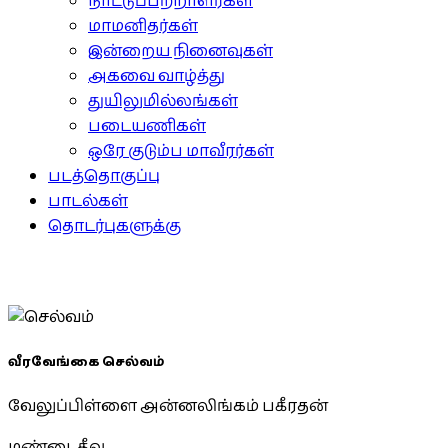
நாட்டுப்பற்றாளர்கள்
மாமனிதர்கள்
இன்றைய நினைவுகள்
அகவை வாழ்த்து
துயிலுமில்லங்கள்
படையணிகள்
ஒரே குடும்ப மாவீரர்கள்
படத்தொகுப்பு
பாடல்கள்
தொடர்புகளுக்கு
வீரவேங்கை செல்வம்
வேலுப்பிள்ளை அன்னலிங்கம் பகீரதன்
மண்டைதீவு