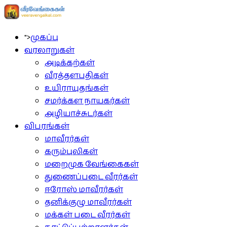
">
முகப்பு
வரலாறுகள்
அடிக்கற்கள்
வீரத்தளபதிகள்
உயிராயுதங்கள்
சமர்க்கள நாயகர்கள்
அழியாச்சுடர்கள்
விபரங்கள்
மாவீரர்கள்
கரும்புலிகள்
மறைமுக வேங்கைகள்
துணைப்படை வீரர்கள்
ஈரோஸ் மாவீரர்கள்
தனிக்குழு மாவீரர்கள்
மக்கள் படை வீரர்கள்