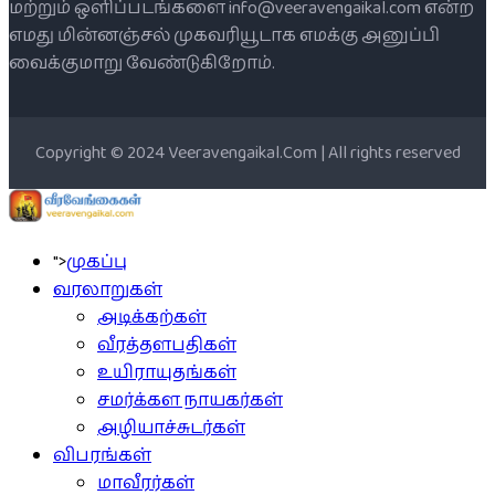
மற்றும் ஒளிப்படங்களை info@veeravengaikal.com என்ற
எமது மின்னஞ்சல் முகவரியூடாக எமக்கு அனுப்பி
வைக்குமாறு வேண்டுகிறோம்.
Copyright © 2024 Veeravengaikal.Com | All rights reserved
">
முகப்பு
வரலாறுகள்
அடிக்கற்கள்
வீரத்தளபதிகள்
உயிராயுதங்கள்
சமர்க்கள நாயகர்கள்
அழியாச்சுடர்கள்
விபரங்கள்
மாவீரர்கள்