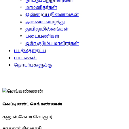
நாட்டுப்பற்றாளர்கள்
மாமனிதர்கள்
இன்றைய நினைவுகள்
அகவை வாழ்த்து
துயிலுமில்லங்கள்
படையணிகள்
ஒரே குடும்ப மாவீரர்கள்
படத்தொகுப்பு
பாடல்கள்
தொடர்புகளுக்கு
லெப்டினன்ட் செங்கண்ணன்
தனுஸ்கோடி செந்தூர்
சாத்தூர், சிவகாசி