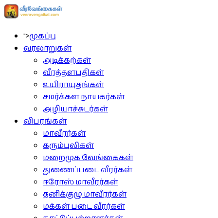
">
முகப்பு
வரலாறுகள்
அடிக்கற்கள்
வீரத்தளபதிகள்
உயிராயுதங்கள்
சமர்க்கள நாயகர்கள்
அழியாச்சுடர்கள்
விபரங்கள்
மாவீரர்கள்
கரும்புலிகள்
மறைமுக வேங்கைகள்
துணைப்படை வீரர்கள்
ஈரோஸ் மாவீரர்கள்
தனிக்குழு மாவீரர்கள்
மக்கள் படை வீரர்கள்