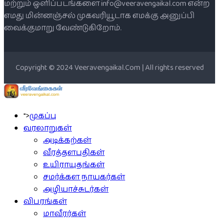
மற்றும் ஒளிப்படங்களை info@veeravengaikal.com என்ற
எமது மின்னஞ்சல் முகவரியூடாக எமக்கு அனுப்பி
வைக்குமாறு வேண்டுகிறோம்.
Copyright © 2024 Veeravengaikal.Com | All rights reserved
">
முகப்பு
வரலாறுகள்
அடிக்கற்கள்
வீரத்தளபதிகள்
உயிராயுதங்கள்
சமர்க்கள நாயகர்கள்
அழியாச்சுடர்கள்
விபரங்கள்
மாவீரர்கள்