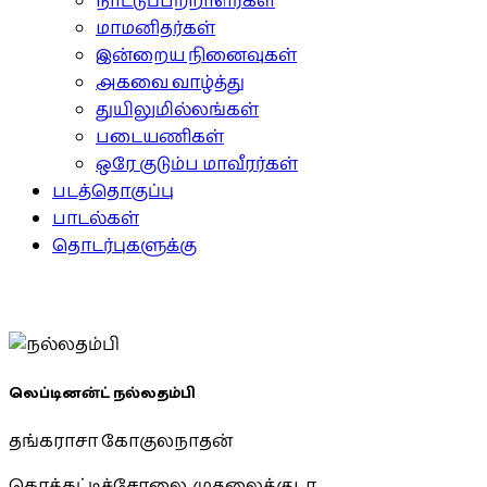
நாட்டுப்பற்றாளர்கள்
மாமனிதர்கள்
இன்றைய நினைவுகள்
அகவை வாழ்த்து
துயிலுமில்லங்கள்
படையணிகள்
ஒரே குடும்ப மாவீரர்கள்
படத்தொகுப்பு
பாடல்கள்
தொடர்புகளுக்கு
லெப்டினன்ட் நல்லதம்பி
தங்கராசா கோகுலநாதன்
கொக்கட்டிச்சோலை, முதலைக்குடா