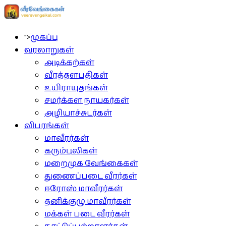
">
முகப்பு
வரலாறுகள்
அடிக்கற்கள்
வீரத்தளபதிகள்
உயிராயுதங்கள்
சமர்க்கள நாயகர்கள்
அழியாச்சுடர்கள்
விபரங்கள்
மாவீரர்கள்
கரும்புலிகள்
மறைமுக வேங்கைகள்
துணைப்படை வீரர்கள்
ஈரோஸ் மாவீரர்கள்
தனிக்குழு மாவீரர்கள்
மக்கள் படை வீரர்கள்