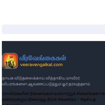
தாயக விடுதலைக்காய் வித்தாகிய மாவீரர்
விபரங்களை ஆவணப்படுத்தும் ஓர் தரவுத்தளம்.
“மாவீரர்களின் நினைவுகள் வரலாற்றுச் சின்னங்களாக
என்றென்றும் நிலைத்து நிற்க வேண்டும் ”- தேசியத்