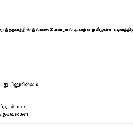
ஏதாவது இத்தளத்தில் இல்லையென்றால் அவற்றை கீழுள்ள படிவத்த
்ட துயிலுமில்லம்
ரர் விபரம்
ிக தகவல்கள்