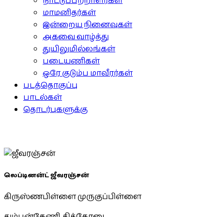
நாட்டுப்பற்றாளர்கள்
மாமனிதர்கள்
இன்றைய நினைவுகள்
அகவை வாழ்த்து
துயிலுமில்லங்கள்
படையணிகள்
ஒரே குடும்ப மாவீரர்கள்
படத்தொகுப்பு
பாடல்கள்
தொடர்புகளுக்கு
லெப்டினன்ட் ஜீவரஞ்சன்
கிருஸ்ணபிள்ளை முருகுப்பிள்ளை
தும்பன்கேணி, திக்கோடை