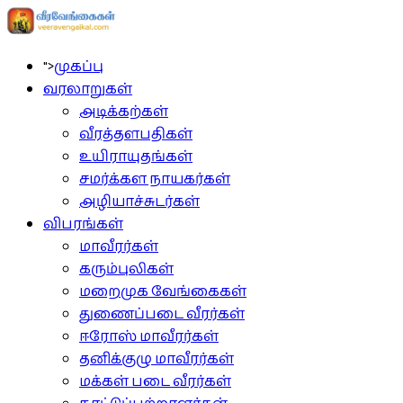
">
முகப்பு
வரலாறுகள்
அடிக்கற்கள்
வீரத்தளபதிகள்
உயிராயுதங்கள்
சமர்க்கள நாயகர்கள்
அழியாச்சுடர்கள்
விபரங்கள்
மாவீரர்கள்
கரும்புலிகள்
மறைமுக வேங்கைகள்
துணைப்படை வீரர்கள்
ஈரோஸ் மாவீரர்கள்
தனிக்குழு மாவீரர்கள்
மக்கள் படை வீரர்கள்