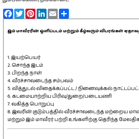
Facebook
Twitter
Pinterest
LinkedIn
Email
Share
இம் மாவீரரின் ஒளிப்படம் மற்றும் கீழ்வரும் விபரங்கள் 
1. இயற்பெயர்
2. சொந்த இடம்
3. பிறந்த நாள்
4. வீரச்சாவடைந்த சம்பவம்
5. வித்துடல் விதைக்கப்பட்ட / நினைவுக்கல் நாட்டப்பட
6. கடமையாற்றிய பிரிவு/துறை/படையணி
7. வகித்த பொறுப்பு
8. இவரின் குடும்பத்தில் வீரச்சாவடைந்த மற்றைய மாவீ
மற்றும் இம் மாவீரர் பற்றி உங்களிற்கு தெரிந்த மேலத