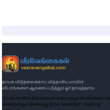
தாயக விடுதலைக்காய் வித்தாகிய மாவீரர்
விபரங்களை ஆவணப்படுத்தும் ஓர் தரவுத்தளம்.
“மாவீரர்களின் நினைவுகள் வரலாற்றுச் சின்னங்களாக
என்றென்றும் நிலைத்து நிற்க வேண்டும் ”- தேசியத்