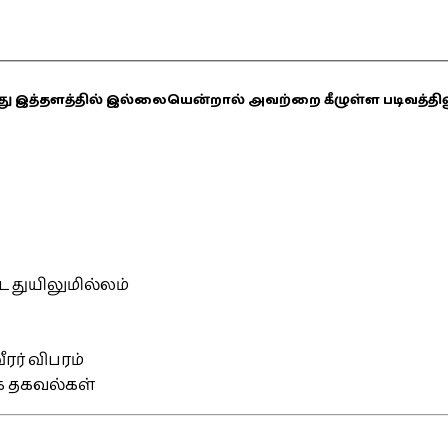
ஏதாவது இத்தளத்தில் இல்லையென்றால் அவற்றை கீழுள்ள படிவத்த
்ட துயிலுமில்லம்
ரர் விபரம்
ிக தகவல்கள்