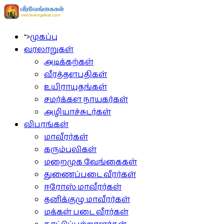
">
முகப்பு
வரலாறுகள்
அடிக்கற்கள்
வீரத்தளபதிகள்
உயிராயுதங்கள்
சமர்க்கள நாயகர்கள்
அழியாச்சுடர்கள்
விபரங்கள்
மாவீரர்கள்
கரும்புலிகள்
மறைமுக வேங்கைகள்
துணைப்படை வீரர்கள்
ஈரோஸ் மாவீரர்கள்
தனிக்குழு மாவீரர்கள்
மக்கள் படை வீரர்கள்