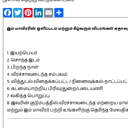
Facebook
Twitter
Pinterest
LinkedIn
Email
Share
இம் மாவீரரின் ஒளிப்படம் மற்றும் கீழ்வரும் விபரங்கள் 
1. இயற்பெயர்
2. சொந்த இடம்
3. பிறந்த நாள்
4. வீரச்சாவடைந்த சம்பவம்
5. வித்துடல் விதைக்கப்பட்ட / நினைவுக்கல் நாட்டப்பட
6. கடமையாற்றிய பிரிவு/துறை/படையணி
7. வகித்த பொறுப்பு
8. இவரின் குடும்பத்தில் வீரச்சாவடைந்த மற்றைய மாவீ
மற்றும் இம் மாவீரர் பற்றி உங்களிற்கு தெரிந்த மேலத