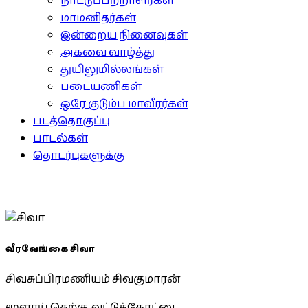
நாட்டுப்பற்றாளர்கள்
மாமனிதர்கள்
இன்றைய நினைவுகள்
அகவை வாழ்த்து
துயிலுமில்லங்கள்
படையணிகள்
ஒரே குடும்ப மாவீரர்கள்
படத்தொகுப்பு
பாடல்கள்
தொடர்புகளுக்கு
வீரவேங்கை சிவா
சிவசுப்பிரமணியம் சிவகுமாரன்
மூளாய் தெற்கு, வட்டுக்கோட்டை