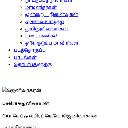
நாட்டுப்பற்றாளர்கள்
மாமனிதர்கள்
இன்றைய நினைவுகள்
அகவை வாழ்த்து
துயிலுமில்லங்கள்
படையணிகள்
ஒரே குடும்ப மாவீரர்கள்
படத்தொகுப்பு
பாடல்கள்
தொடர்புகளுக்கு
மாவீரர் ஜெனிவாகரன்
யோசெப்அல்பிரட் மெயோஜெனிவாகரன்
பருத்தித்துறை