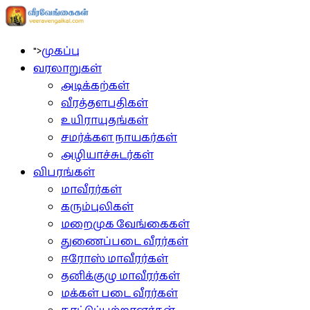
">
முகப்பு
வரலாறுகள்
அடிக்கற்கள்
வீரத்தளபதிகள்
உயிராயுதங்கள்
சமர்க்கள நாயகர்கள்
அழியாச்சுடர்கள்
விபரங்கள்
மாவீரர்கள்
கரும்புலிகள்
மறைமுக வேங்கைகள்
துணைப்படை வீரர்கள்
ஈரோஸ் மாவீரர்கள்
தனிக்குழு மாவீரர்கள்
மக்கள் படை வீரர்கள்