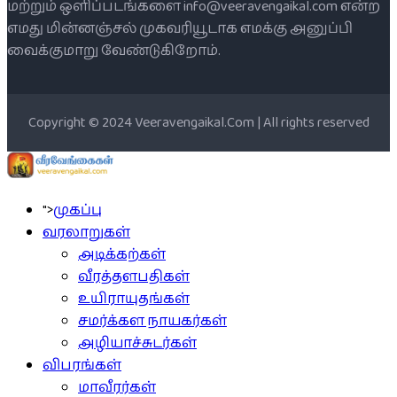
மற்றும் ஒளிப்படங்களை info@veeravengaikal.com என்ற
எமது மின்னஞ்சல் முகவரியூடாக எமக்கு அனுப்பி
வைக்குமாறு வேண்டுகிறோம்.
Copyright © 2024 Veeravengaikal.Com | All rights reserved
">
முகப்பு
வரலாறுகள்
அடிக்கற்கள்
வீரத்தளபதிகள்
உயிராயுதங்கள்
சமர்க்கள நாயகர்கள்
அழியாச்சுடர்கள்
விபரங்கள்
மாவீரர்கள்