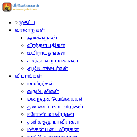
">
முகப்பு
வரலாறுகள்
அடிக்கற்கள்
வீரத்தளபதிகள்
உயிராயுதங்கள்
சமர்க்கள நாயகர்கள்
அழியாச்சுடர்கள்
விபரங்கள்
மாவீரர்கள்
கரும்புலிகள்
மறைமுக வேங்கைகள்
துணைப்படை வீரர்கள்
ஈரோஸ் மாவீரர்கள்
தனிக்குழு மாவீரர்கள்
மக்கள் படை வீரர்கள்