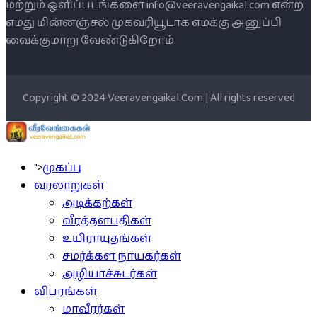
மற்றும் ஒளிப்படங்களை info@veeravengaikal.com என்ற
எமது மின்னஞ்சல் முகவரியூடாக எமக்கு அனுப்பி
வைக்குமாறு வேண்டுகிறோம்.
Copyright © 2024 Veeravengaikal.Com | All rights reserved
">
முகப்பு
வரலாறுகள்
அடிக்கற்கள்
வீரத்தளபதிகள்
உயிராயுதங்கள்
சமர்க்கள நாயகர்கள்
அழியாச்சுடர்கள்
விபரங்கள்
மாவீரர்கள்