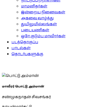
நாட்டுப்பற்றாளர்கள்
மாமனிதர்கள்
இன்றைய நினைவுகள்
அகவை வாழ்த்து
துயிலுமில்லங்கள்
படையணிகள்
ஒரே குடும்ப மாவீரர்கள்
படத்தொகுப்பு
பாடல்கள்
தொடர்புகளுக்கு
மாவீரர் பொட்டு அம்மான்
சண்முகநாதன் சிவசங்கர்
நாயன்மார்கட்டு