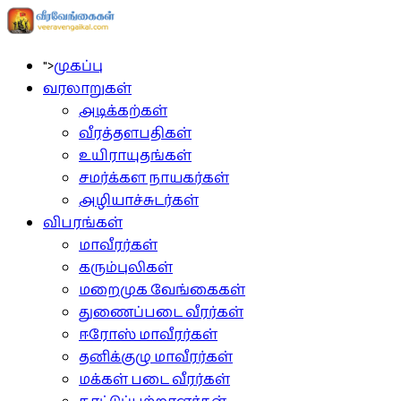
">
முகப்பு
வரலாறுகள்
அடிக்கற்கள்
வீரத்தளபதிகள்
உயிராயுதங்கள்
சமர்க்கள நாயகர்கள்
அழியாச்சுடர்கள்
விபரங்கள்
மாவீரர்கள்
கரும்புலிகள்
மறைமுக வேங்கைகள்
துணைப்படை வீரர்கள்
ஈரோஸ் மாவீரர்கள்
தனிக்குழு மாவீரர்கள்
மக்கள் படை வீரர்கள்