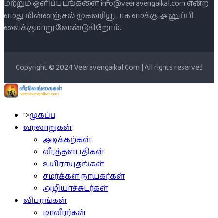
மற்றும் ஒளிப்படங்களை info@veeravengaikal.com என்ற
எமது மின்னஞ்சல் முகவரியூடாக எமக்கு அனுப்பி
வைக்குமாறு வேண்டுகிறோம்.
Copyright © 2024 Veeravengaikal.Com | All rights reserved
">
முகப்பு
வரலாறுகள்
அடிக்கற்கள்
வீரத்தளபதிகள்
உயிராயுதங்கள்
சமர்க்கள நாயகர்கள்
அழியாச்சுடர்கள்
விபரங்கள்
மாவீரர்கள்