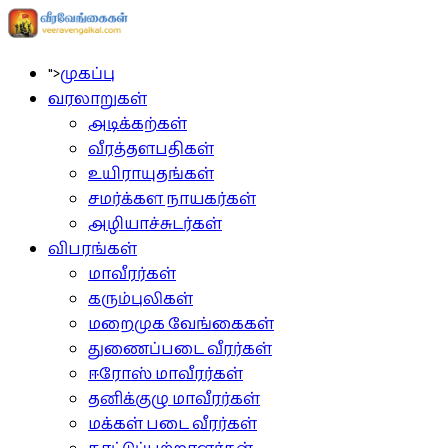
">
முகப்பு
வரலாறுகள்
அடிக்கற்கள்
வீரத்தளபதிகள்
உயிராயுதங்கள்
சமர்க்கள நாயகர்கள்
அழியாச்சுடர்கள்
விபரங்கள்
மாவீரர்கள்
கரும்புலிகள்
மறைமுக வேங்கைகள்
துணைப்படை வீரர்கள்
ஈரோஸ் மாவீரர்கள்
தனிக்குழு மாவீரர்கள்
மக்கள் படை வீரர்கள்