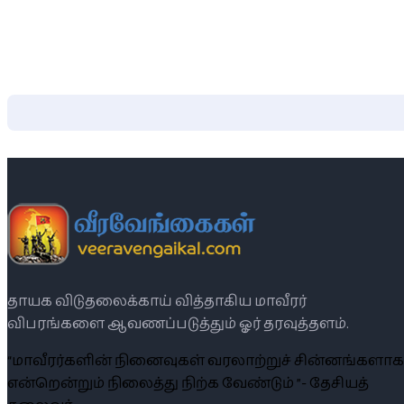
தாயக விடுதலைக்காய் வித்தாகிய மாவீரர்
விபரங்களை ஆவணப்படுத்தும் ஓர் தரவுத்தளம்.
“மாவீரர்களின் நினைவுகள் வரலாற்றுச் சின்னங்களாக
என்றென்றும் நிலைத்து நிற்க வேண்டும் ”- தேசியத்