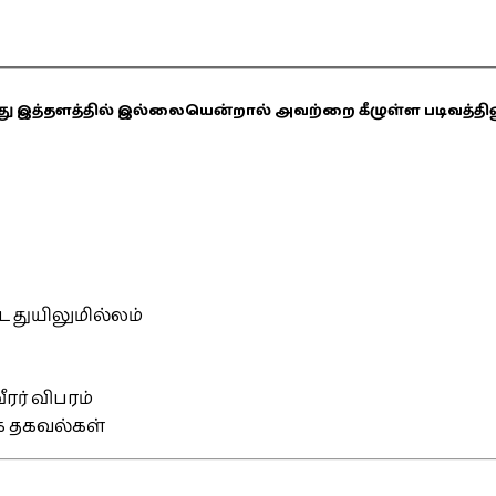
ஏதாவது இத்தளத்தில் இல்லையென்றால் அவற்றை கீழுள்ள படிவத்த
்ட துயிலுமில்லம்
ரர் விபரம்
ிக தகவல்கள்