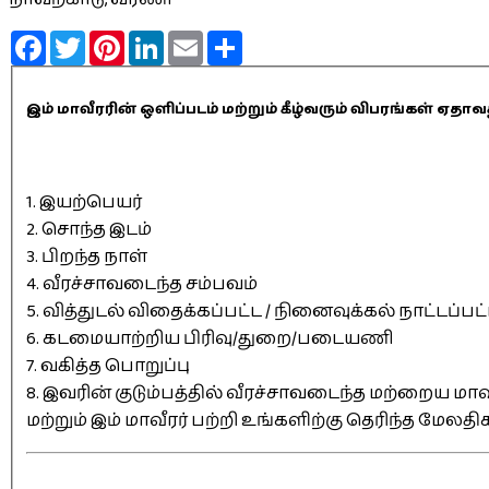
Facebook
Twitter
Pinterest
LinkedIn
Email
Share
இம் மாவீரரின் ஒளிப்படம் மற்றும் கீழ்வரும் விபரங்கள் 
1. இயற்பெயர்
2. சொந்த இடம்
3. பிறந்த நாள்
4. வீரச்சாவடைந்த சம்பவம்
5. வித்துடல் விதைக்கப்பட்ட / நினைவுக்கல் நாட்டப்பட
6. கடமையாற்றிய பிரிவு/துறை/படையணி
7. வகித்த பொறுப்பு
8. இவரின் குடும்பத்தில் வீரச்சாவடைந்த மற்றைய மாவீ
மற்றும் இம் மாவீரர் பற்றி உங்களிற்கு தெரிந்த மேலத