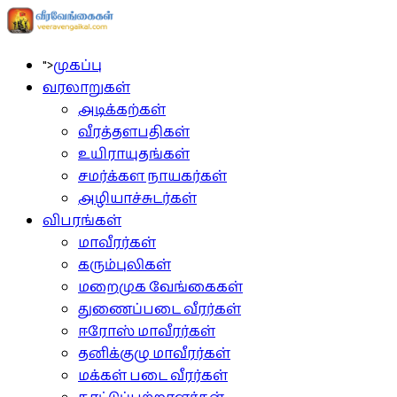
">
முகப்பு
வரலாறுகள்
அடிக்கற்கள்
வீரத்தளபதிகள்
உயிராயுதங்கள்
சமர்க்கள நாயகர்கள்
அழியாச்சுடர்கள்
விபரங்கள்
மாவீரர்கள்
கரும்புலிகள்
மறைமுக வேங்கைகள்
துணைப்படை வீரர்கள்
ஈரோஸ் மாவீரர்கள்
தனிக்குழு மாவீரர்கள்
மக்கள் படை வீரர்கள்