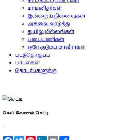
நாட்டுப்பற்றாளர்கள்
மாமனிதர்கள்
இன்றைய நினைவுகள்
அகவை வாழ்த்து
துயிலுமில்லங்கள்
படையணிகள்
ஒரே குடும்ப மாவீரர்கள்
படத்தொகுப்பு
பாடல்கள்
தொடர்புகளுக்கு
லெப்.கேணல் செட்டி
-
Facebook
Twitter
Pinterest
LinkedIn
Email
Share