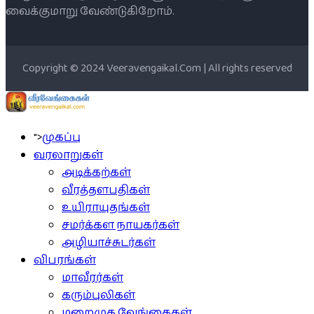
வைக்குமாறு வேண்டுகிறோம்.
Copyright © 2024 Veeravengaikal.Com | All rights reserved
">
முகப்பு
வரலாறுகள்
அடிக்கற்கள்
வீரத்தளபதிகள்
உயிராயுதங்கள்
சமர்க்கள நாயகர்கள்
அழியாச்சுடர்கள்
விபரங்கள்
மாவீரர்கள்
கரும்புலிகள்
மறைமுக வேங்கைகள்