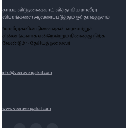
தாயக விடுதலைக்காய் வித்தாகிய மாவீரர்
விபரங்களை ஆவணப்படுத்தும் ஓர் தரவுத்தளம்.
“மாவீரர்களின் நினைவுகள் வரலாற்றுச்
சின்னங்களாக என்றென்றும் நிலைத்து நிற்க
வேண்டும் ”- தேசியத் தலைவர்
info@veeravengaikal.com
www.veeravengaikal.com