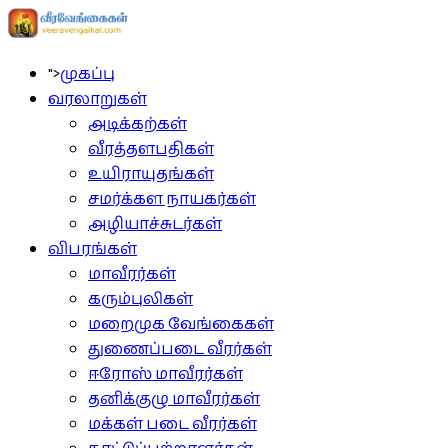
">
முகப்பு
வரலாறுகள்
அடிக்கற்கள்
வீரத்தளபதிகள்
உயிராயுதங்கள்
சமர்க்கள நாயகர்கள்
அழியாச்சுடர்கள்
விபரங்கள்
மாவீரர்கள்
கரும்புலிகள்
மறைமுக வேங்கைகள்
துணைப்படை வீரர்கள்
ஈரோஸ் மாவீரர்கள்
தனிக்குழு மாவீரர்கள்
மக்கள் படை வீரர்கள்