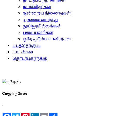
நாட்டுப்பற்றாளர்கள்
மாமனிதர்கள்
இன்றைய நினைவுகள்
அகவை வாழ்த்து
துயிலுமில்லங்கள்
படையணிகள்
ஒரே குடும்ப மாவீரர்கள்
படத்தொகுப்பு
பாடல்கள்
தொடர்புகளுக்கு
மேஜர் நரேஸ்
-
Facebook
Twitter
Pinterest
LinkedIn
Email
Share