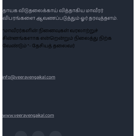
தாயக விடுதலைக்காய் வித்தாகிய மாவீரர்
விபரங்களை ஆவணப்படுத்தும் ஓர் தரவுத்தளம்.
“மாவீரர்களின் நினைவுகள் வரலாற்றுச்
சின்னங்களாக என்றென்றும் நிலைத்து நிற்க
வேண்டும் ”- தேசியத் தலைவர்
info@veeravengaikal.com
www.veeravengaikal.com