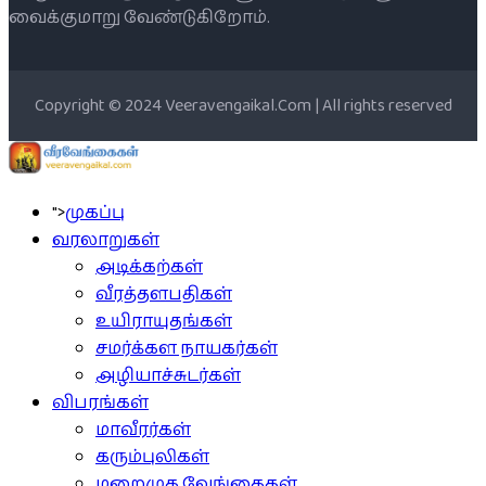
வைக்குமாறு வேண்டுகிறோம்.
Copyright © 2024 Veeravengaikal.Com | All rights reserved
">
முகப்பு
வரலாறுகள்
அடிக்கற்கள்
வீரத்தளபதிகள்
உயிராயுதங்கள்
சமர்க்கள நாயகர்கள்
அழியாச்சுடர்கள்
விபரங்கள்
மாவீரர்கள்
கரும்புலிகள்
மறைமுக வேங்கைகள்